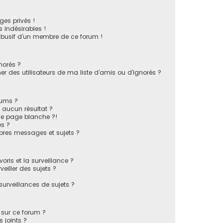
es privés !
 indésirables !
 abusif d’un membre de ce forum !
norés ?
 des utilisateurs de ma liste d’amis ou d’ignorés ?
rums ?
 aucun résultat ?
ne page blanche ?!
s ?
pres messages et sujets ?
voris et la surveillance ?
eiller des sujets ?
rveillances de sujets ?
s sur ce forum ?
 joints ?