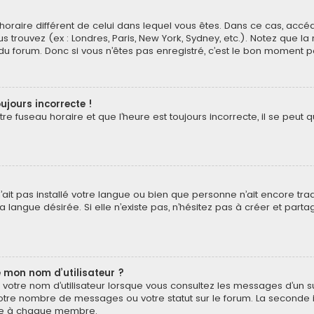
au horaire différent de celui dans lequel vous êtes. Dans ce cas, acc
s trouvez (ex : Londres, Paris, New York, Sydney, etc.). Notez que l
 forum. Donc si vous n’êtes pas enregistré, c’est le bon moment pou
ujours incorrecte !
e fuseau horaire et que l’heure est toujours incorrecte, il se peut q
 n’ait pas installé votre langue ou bien que personne n’ait encore t
 langue désirée. Si elle n’existe pas, n’hésitez pas à créer et part
 mon nom d’utilisateur ?
votre nom d’utilisateur lorsque vous consultez les messages d’un suj
otre nombre de messages ou votre statut sur le forum. La seconde 
pre à chaque membre.