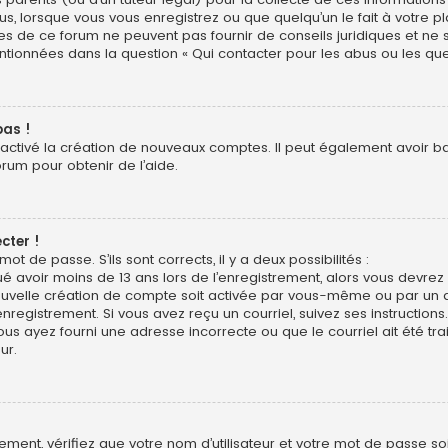
us, lorsque vous vous enregistrez ou que quelqu’un le fait à votre pl
res de ce forum ne peuvent pas fournir de conseils juridiques et ne
entionnées dans la question « Qui contacter pour les abus ou les qu
pas !
sactivé la création de nouveaux comptes. Il peut également avoir bann
orum pour obtenir de l’aide.
cter !
mot de passe. S’ils sont corrects, il y a deux possibilités :
ué avoir moins de 13 ans lors de l’enregistrement, alors vous devrez s
uvelle création de compte soit activée par vous-même ou par un a
nregistrement. Si vous avez reçu un courriel, suivez ses instructions.
ous ayez fourni une adresse incorrecte ou que le courriel ait été trai
ur.
ment, vérifiez que votre nom d’utilisateur et votre mot de passe soie