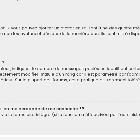
rofil » vous pouvez ajouter un avatar en utilisant l’une des quatre mé
u non les avatars et décider de la manière dont ils sont mis à dispos
 ?
isateur, indiquent le nombre de messages postés ou identifient cer
ectement modifier l’intitulé d’un rang car il est paramétré par l’ad
érieur. Sur la plupart des forums, cette pratique est rarement tolé
, on me demande de me connecter !?
a le formulaire intégré (si la fonction a été activée par l’administr