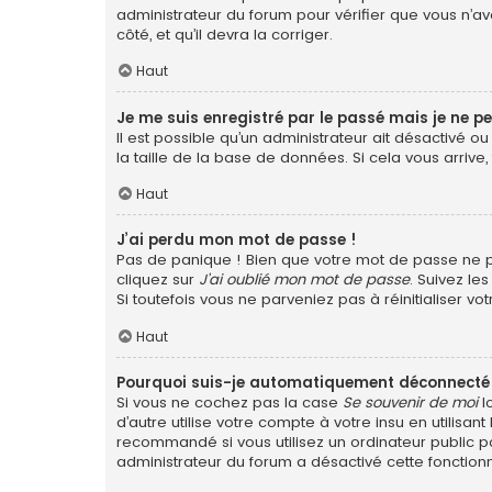
administrateur du forum pour vérifier que vous n’ave
côté, et qu’il devra la corriger.
Haut
Je me suis enregistré par le passé mais je ne p
Il est possible qu’un administrateur ait désactivé 
la taille de la base de données. Si cela vous arrive,
Haut
J’ai perdu mon mot de passe !
Pas de panique ! Bien que votre mot de passe ne pui
cliquez sur
J’ai oublié mon mot de passe
. Suivez le
Si toutefois vous ne parveniez pas à réinitialiser v
Haut
Pourquoi suis-je automatiquement déconnecté
Si vous ne cochez pas la case
Se souvenir de moi
l
d’autre utilise votre compte à votre insu en utilis
recommandé si vous utilisez un ordinateur public po
administrateur du forum a désactivé cette fonctionn