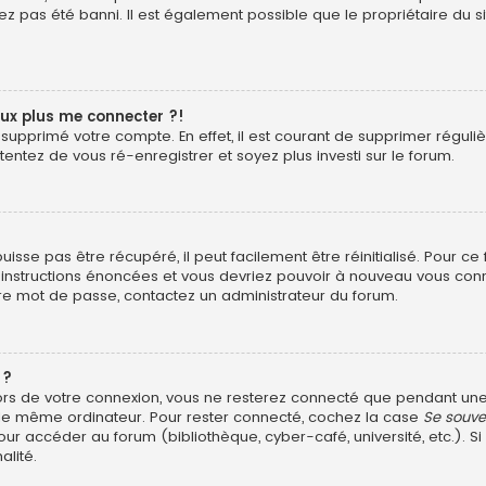
z pas été banni. Il est également possible que le propriétaire du si
eux plus me connecter ?!
ou supprimé votre compte. En effet, il est courant de supprimer rég
 tentez de vous ré-enregistrer et soyez plus investi sur le forum.
sse pas être récupéré, il peut facilement être réinitialisé. Pour ce
s instructions énoncées et vous devriez pouvoir à nouveau vous con
otre mot de passe, contactez un administrateur du forum.
 ?
ors de votre connexion, vous ne resterez connecté que pendant u
ant le même ordinateur. Pour rester connecté, cochez la case
Se souve
ur accéder au forum (bibliothèque, cyber-café, université, etc.). Si
alité.