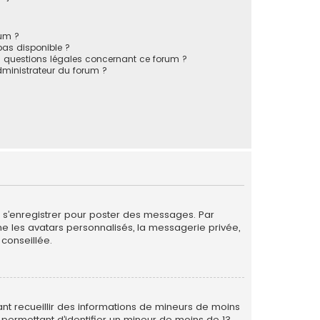
rum ?
 pas disponible ?
s questions légales concernant ce forum ?
ministrateur du forum ?
de s’enregistrer pour poster des messages. Par
me les avatars personnalisés, la messagerie privée,
conseillée.
vant recueillir des informations de mineurs de moins
 permettant d’identifier un mineur de moins de 13