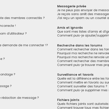
Messagerie privée
Je ne peux pas envoyer de messag
Je reçois sans arrêt des messages
ste des membres connectés ?
J’ai reçu un spam ou un courriel
ncorrecte !
Amis et ignorés
Que sont mes listes d’amis et d’ig
om d’utilisateur ?
Comment puis-je ajouter/supprimer
e demande de me connecter !?
Recherche dans les forums
Comment rechercher dans les fo
Pourquoi ma recherche ne renvoie
Pourquoi ma recherche renvoie u
e ?
Comment rechercher des membre
Comment puis-je trouver mes pro
 sondage ?
Surveillance et favoris
Quelle est la différence entre les fa
Comment mettre en favoris ou surv
essage ?
Comment surveiller des forums ?
Comment puis-je supprimer mes su
de rédaction de message ?
Fichiers joints
Quels fichiers joints sont autorisé
Comment trouver tous mes fichiers