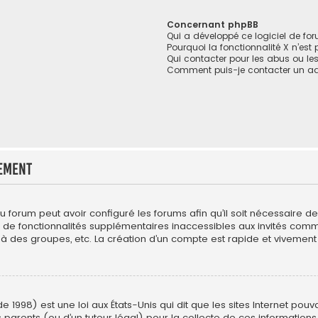
Concernant phpBB
Qui a développé ce logiciel de fo
Pourquoi la fonctionnalité X n’est
Qui contacter pour les abus ou le
Comment puis-je contacter un ad
ement
du forum peut avoir configuré les forums afin qu’il soit nécessaire 
r de fonctionnalités supplémentaires inaccessibles aux invités com
 à des groupes, etc. La création d’un compte est rapide et vivement 
e 1998) est une loi aux États-Unis qui dit que les sites Internet pou
 parents (ou d’un tuteur légal) pour la collecte de ces informations