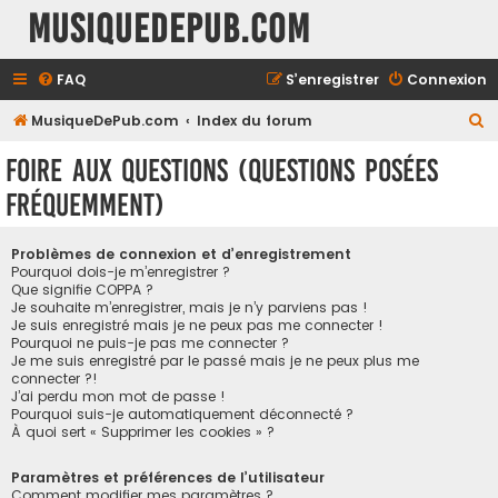
MusiqueDePub.com
FAQ
S’enregistrer
Connexion
R
MusiqueDePub.com
Index du forum
e
Foire aux questions (Questions posées
c
fréquemment)
h
e
Problèmes de connexion et d’enregistrement
r
Pourquoi dois-je m’enregistrer ?
Que signifie COPPA ?
c
Je souhaite m’enregistrer, mais je n’y parviens pas !
h
Je suis enregistré mais je ne peux pas me connecter !
Pourquoi ne puis-je pas me connecter ?
e
Je me suis enregistré par le passé mais je ne peux plus me
connecter ?!
r
J’ai perdu mon mot de passe !
Pourquoi suis-je automatiquement déconnecté ?
À quoi sert « Supprimer les cookies » ?
Paramètres et préférences de l’utilisateur
Comment modifier mes paramètres ?