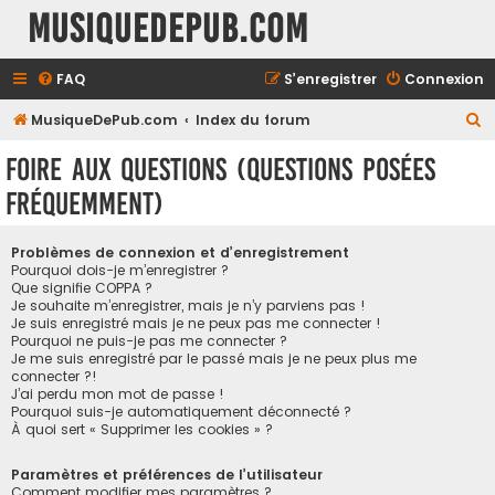
MusiqueDePub.com
FAQ
S’enregistrer
Connexion
R
MusiqueDePub.com
Index du forum
e
Foire aux questions (Questions posées
c
fréquemment)
h
e
Problèmes de connexion et d’enregistrement
r
Pourquoi dois-je m’enregistrer ?
Que signifie COPPA ?
c
Je souhaite m’enregistrer, mais je n’y parviens pas !
h
Je suis enregistré mais je ne peux pas me connecter !
Pourquoi ne puis-je pas me connecter ?
e
Je me suis enregistré par le passé mais je ne peux plus me
connecter ?!
r
J’ai perdu mon mot de passe !
Pourquoi suis-je automatiquement déconnecté ?
À quoi sert « Supprimer les cookies » ?
Paramètres et préférences de l’utilisateur
Comment modifier mes paramètres ?