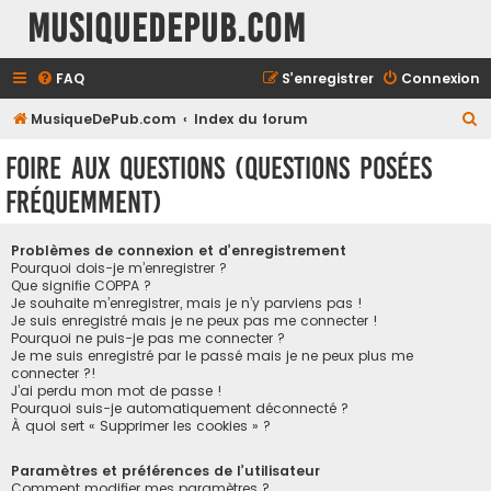
MusiqueDePub.com
FAQ
S’enregistrer
Connexion
R
MusiqueDePub.com
Index du forum
e
Foire aux questions (Questions posées
c
fréquemment)
h
e
Problèmes de connexion et d’enregistrement
r
Pourquoi dois-je m’enregistrer ?
Que signifie COPPA ?
c
Je souhaite m’enregistrer, mais je n’y parviens pas !
h
Je suis enregistré mais je ne peux pas me connecter !
Pourquoi ne puis-je pas me connecter ?
e
Je me suis enregistré par le passé mais je ne peux plus me
connecter ?!
r
J’ai perdu mon mot de passe !
Pourquoi suis-je automatiquement déconnecté ?
À quoi sert « Supprimer les cookies » ?
Paramètres et préférences de l’utilisateur
Comment modifier mes paramètres ?