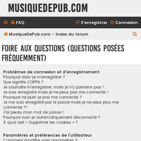
MusiqueDePub.com
FAQ
S’enregistrer
Connexion
R
MusiqueDePub.com
Index du forum
e
Foire aux questions (Questions posées
c
fréquemment)
h
e
Problèmes de connexion et d’enregistrement
r
Pourquoi dois-je m’enregistrer ?
Que signifie COPPA ?
c
Je souhaite m’enregistrer, mais je n’y parviens pas !
h
Je suis enregistré mais je ne peux pas me connecter !
Pourquoi ne puis-je pas me connecter ?
e
Je me suis enregistré par le passé mais je ne peux plus me
connecter ?!
r
J’ai perdu mon mot de passe !
Pourquoi suis-je automatiquement déconnecté ?
À quoi sert « Supprimer les cookies » ?
Paramètres et préférences de l’utilisateur
Comment modifier mes paramètres ?