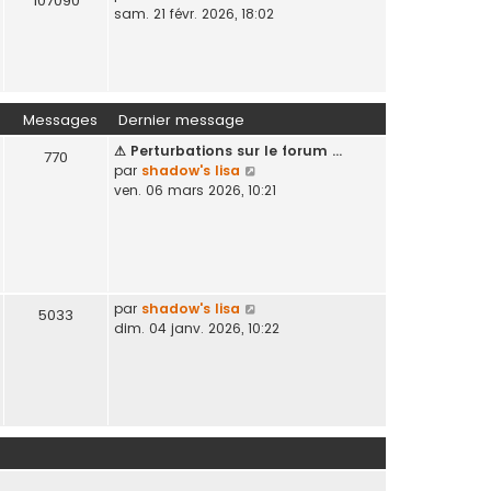
107090
o
sam. 21 févr. 2026, 18:02
n
g
i
i
e
r
e
l
r
e
m
d
e
Messages
Dernier message
e
s
⚠ Perturbations sur le forum …
r
s
770
V
par
shadow's lisa
n
a
o
ven. 06 mars 2026, 10:21
i
g
i
e
e
r
r
l
m
e
e
d
s
e
V
par
shadow's lisa
s
5033
r
o
dim. 04 janv. 2026, 10:22
a
n
i
g
i
r
e
e
l
r
e
m
d
e
e
s
r
s
n