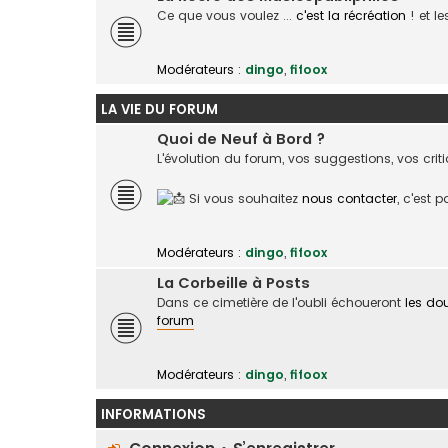
Ce que vous voulez ...
c'est la récréation
! et l
Modérateurs :
dingo
,
fifoox
LA VIE DU FORUM
Quoi de Neuf à Bord ?
L'évolution du forum, vos suggestions, vos crit
Si vous souhaitez
nous contacter
, c'est 
Modérateurs :
dingo
,
fifoox
La Corbeille à Posts
Dans ce cimetière de l'oubli échoueront
les do
forum
Modérateurs :
dingo
,
fifoox
INFORMATIONS