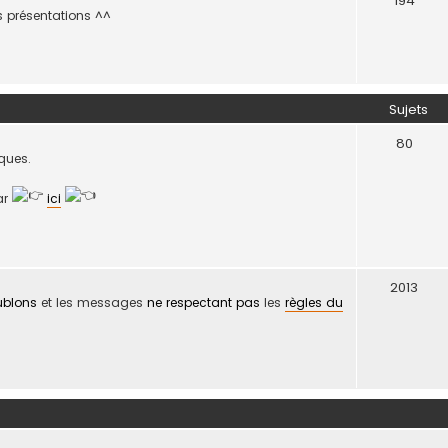
194
es présentations ^^
Sujets
80
iques.
par
ici
2013
ublons
et les messages
ne respectant pas
les
règles du