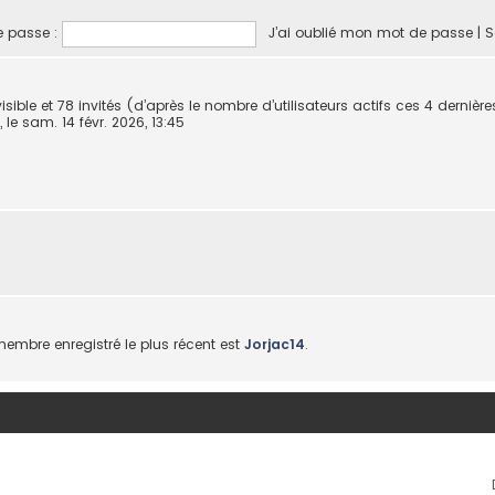
 passe :
J’ai oublié mon mot de passe
|
S
nvisible et 78 invités (d’après le nombre d’utilisateurs actifs ces 4 derniè
, le sam. 14 févr. 2026, 13:45
mbre enregistré le plus récent est
Jorjac14
.