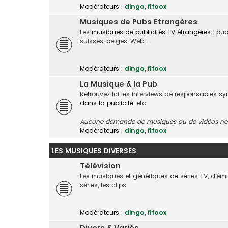
Modérateurs :
dingo
,
fifoox
Musiques de Pubs Etrangères
Les
musiques de publicités TV étrangères
: pub
suisses, belges, Web
...
Modérateurs :
dingo
,
fifoox
La Musique & la Pub
Retrouvez ici les interviews de responsables s
dans la publicité
, etc
Aucune demande de musiques ou de vidéos ne s
Modérateurs :
dingo
,
fifoox
LES MUSIQUES DIVERSES
Télévision
Les musiques et génériques de séries TV, d'é
séries, les clips
Modérateurs :
dingo
,
fifoox