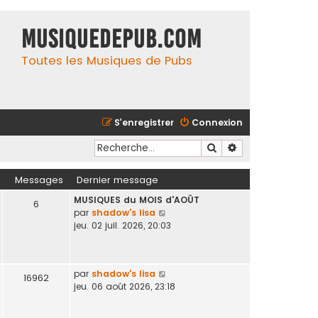
MusiqueDePub.com
Toutes les Musiques de Pubs
S’enregistrer
Connexion
Rechercher
Recherche avancé
Messages
Dernier message
MUSIQUES du MOIS d'AOÛT
6
V
par
shadow's lisa
o
jeu. 02 juil. 2026, 20:03
i
r
l
V
par
shadow's lisa
e
16962
o
jeu. 06 août 2026, 23:18
d
i
e
r
r