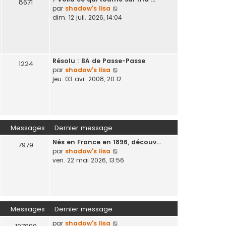
d
s
8671
V
par
shadow's lisa
e
s
o
dim. 12 juil. 2026, 14:04
r
a
i
n
g
r
i
e
l
e
e
r
Résolu : BA de Passe-Passe
d
1224
m
V
par
shadow's lisa
e
e
o
jeu. 03 avr. 2008, 20:12
r
s
i
n
s
r
i
a
l
e
g
e
r
e
d
m
Messages
Dernier message
e
e
Nés en France en 1896, découv…
r
s
7979
V
par
shadow's lisa
n
s
o
ven. 22 mai 2026, 13:56
i
a
i
e
g
r
r
e
l
m
e
e
d
s
Messages
Dernier message
e
s
V
par
shadow's lisa
r
a