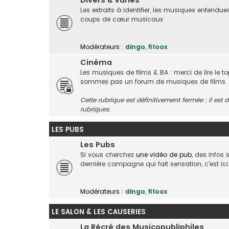
Divers & Variés
Les extraits à identifier, les musiques entendue
coups de cœur musicaux
Modérateurs :
dingo
,
fifoox
Cinéma
Les musiques de films & BA : merci de lire le t
sommes pas un forum de musiques de films.
Cette rubrique est définitivement fermée ; il es
rubriques.
LES PUBS
Les Pubs
Si vous cherchez
une vidéo de pub
, des infos
dernière campagne qui fait sensation, c'est ici
Modérateurs :
dingo
,
fifoox
LE SALON & LES CAUSERIES
La Récré des Musicopubliphiles