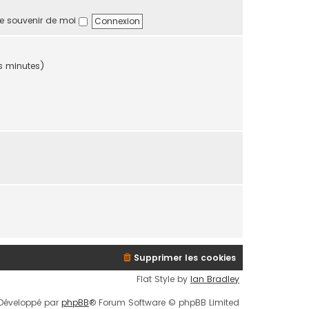
a
i
e souvenir de moi
g
e
e
r
m
e
res minutes)
s
s
a
g
e
Supprimer les cookies
Flat Style by
Ian Bradley
Développé par
phpBB
® Forum Software © phpBB Limited