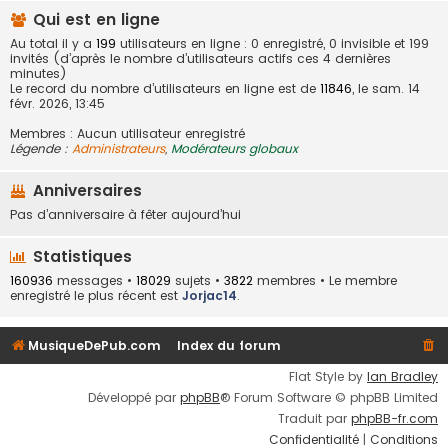
Qui est en ligne
Au total il y a
199
utilisateurs en ligne : 0 enregistré, 0 invisible et 199
invités (d’après le nombre d’utilisateurs actifs ces 4 dernières
minutes)
Le record du nombre d’utilisateurs en ligne est de
11846
, le sam. 14
févr. 2026, 13:45
Membres : Aucun utilisateur enregistré
Légende :
Administrateurs
,
Modérateurs globaux
Anniversaires
Pas d’anniversaire à fêter aujourd’hui
Statistiques
160936
messages •
18029
sujets •
3822
membres • Le membre
enregistré le plus récent est
Jorjac14
.
MusiqueDePub.com
Index du forum
Flat Style by
Ian Bradley
Développé par
phpBB
® Forum Software © phpBB Limited
Traduit par
phpBB-fr.com
Confidentialité
|
Conditions