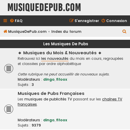
MusiqueDePub.com
FAQ
S’enregistrer
Connexion
R
MusiqueDePub.com
Index du forum
e
Les Musiques De Pubs
c
🔹 Musiques du Mois & Nouveautés 🔹
h
Retrouvez ici
les nouveautés
du mois en cours, regroupées
e
et classées par ordre alphabétique
r
Cette rubrique ne peut accueillir de nouveaux sujets.
c
Modérateurs :
dingo
,
fifoox
h
Sujets :
3
e
Musiques de Pubs Françaises
Les
musiques de publicités TV
passant sur les
chaînes TV
r
françaises
.
Modérateurs :
dingo
,
fifoox
Sujets :
9379