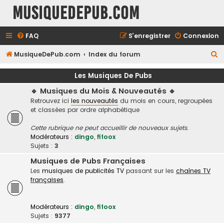
MusiqueDePub.com
FAQ
S’enregistrer
Connexion
R
MusiqueDePub.com
Index du forum
e
Les Musiques De Pubs
c
🔹 Musiques du Mois & Nouveautés 🔹
h
Retrouvez ici
les nouveautés
du mois en cours, regroupées
e
et classées par ordre alphabétique
r
Cette rubrique ne peut accueillir de nouveaux sujets.
c
Modérateurs :
dingo
,
fifoox
h
Sujets :
3
e
Musiques de Pubs Françaises
Les
musiques de publicités TV
passant sur les
chaînes TV
r
françaises
.
Modérateurs :
dingo
,
fifoox
Sujets :
9377