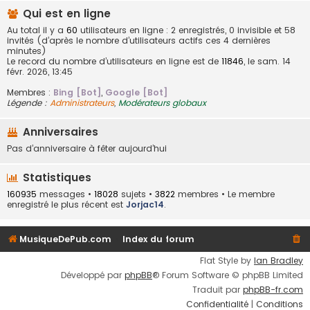
Qui est en ligne
Au total il y a
60
utilisateurs en ligne : 2 enregistrés, 0 invisible et 58
invités (d’après le nombre d’utilisateurs actifs ces 4 dernières
minutes)
Le record du nombre d’utilisateurs en ligne est de
11846
, le sam. 14
févr. 2026, 13:45
Membres :
Bing [Bot]
,
Google [Bot]
Légende :
Administrateurs
,
Modérateurs globaux
Anniversaires
Pas d’anniversaire à fêter aujourd’hui
Statistiques
160935
messages •
18028
sujets •
3822
membres • Le membre
enregistré le plus récent est
Jorjac14
.
MusiqueDePub.com
Index du forum
Flat Style by
Ian Bradley
Développé par
phpBB
® Forum Software © phpBB Limited
Traduit par
phpBB-fr.com
Confidentialité
|
Conditions