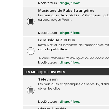
Modérateurs :
dingo
,
fifoox
Musiques de Pubs Etrangères
Les
musiques de publicités TV étrangères
: pub
suisses, belges, Web
...
Modérateurs :
dingo
,
fifoox
La Musique & la Pub
Retrouvez ici les interviews de responsables s
dans la publicité
, etc
Aucune demande de musiques ou de vidéos ne s
Modérateurs :
dingo
,
fifoox
LES MUSIQUES DIVERSES
Télévision
Les musiques et génériques de séries TV, d'é
séries, les clips
Modérateurs :
dingo
,
fifoox