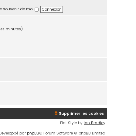
a
i
e souvenir de moi
g
e
e
r
m
e
ières minutes)
s
s
a
g
e
Supprimer les cookies
Flat Style by
Ian Bradley
Développé par
phpBB
® Forum Software © phpBB Limited