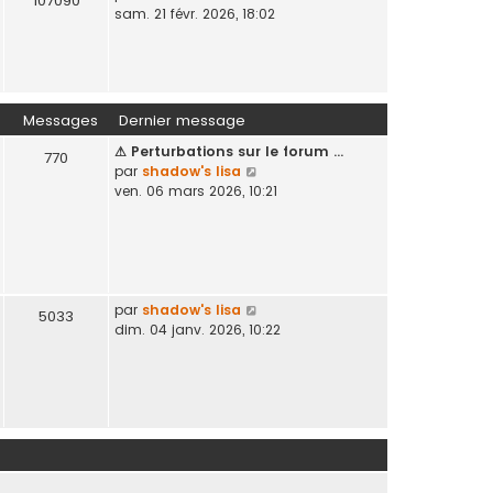
107090
o
sam. 21 févr. 2026, 18:02
n
g
i
i
e
r
e
l
r
e
m
d
e
Messages
Dernier message
e
s
⚠ Perturbations sur le forum …
r
s
770
V
par
shadow's lisa
n
a
o
ven. 06 mars 2026, 10:21
i
g
i
e
e
r
r
l
m
e
e
d
s
e
V
par
shadow's lisa
s
5033
r
o
dim. 04 janv. 2026, 10:22
a
n
i
g
i
r
e
e
l
r
e
m
d
e
e
s
r
s
n