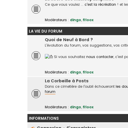
Ce que vous voulez ...
c'est la récréation
! et l
Modérateurs :
dingo
,
fifoox
LA VIE DU FORUM
Quoi de Neuf à Bord ?
L'évolution du forum, vos suggestions, vos crit
Si vous souhaitez
nous contacter
, c'est 
Modérateurs :
dingo
,
fifoox
La Corbeille à Posts
Dans ce cimetière de l'oubli échoueront
les do
forum
Modérateurs :
dingo
,
fifoox
INFORMATIONS