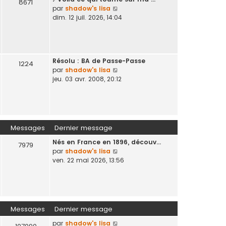
d
s
8671
V
par
shadow's lisa
e
s
o
dim. 12 juil. 2026, 14:04
r
a
i
n
g
r
i
e
l
e
e
r
Résolu : BA de Passe-Passe
d
1224
m
V
par
shadow's lisa
e
e
o
jeu. 03 avr. 2008, 20:12
r
s
i
n
s
r
i
a
l
e
g
e
r
e
d
m
Messages
Dernier message
e
e
Nés en France en 1896, découv…
r
s
7979
V
par
shadow's lisa
n
s
o
ven. 22 mai 2026, 13:56
i
a
i
e
g
r
r
e
l
m
e
e
d
s
Messages
Dernier message
e
s
V
par
shadow's lisa
r
a