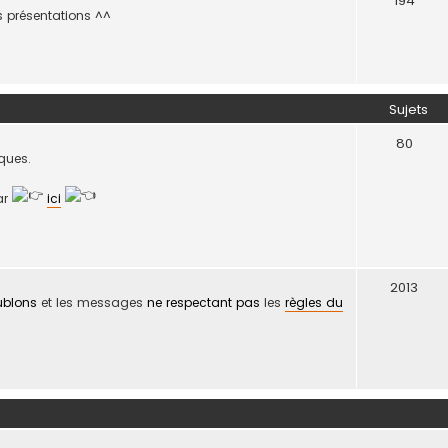
194
es présentations ^^
Sujets
80
iques.
par
ici
2013
ublons
et les messages
ne respectant pas
les
règles du