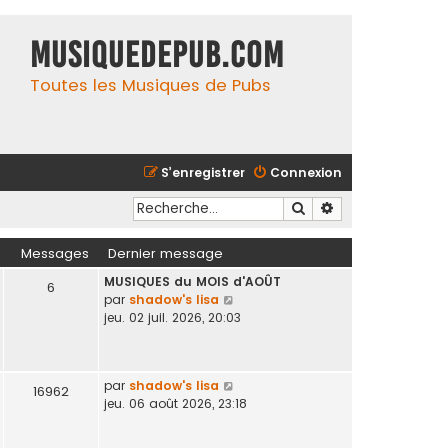
MusiqueDePub.com
Toutes les Musiques de Pubs
S’enregistrer
Connexion
Rechercher
Recherche avancé
Messages
Dernier message
MUSIQUES du MOIS d'AOÛT
6
V
par
shadow's lisa
o
jeu. 02 juil. 2026, 20:03
i
r
l
V
par
shadow's lisa
e
16962
o
jeu. 06 août 2026, 23:18
d
i
e
r
r