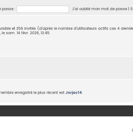
 passe :
J’ai oublié mon mot de passe
|
S
invisible et 256 invités (d’après le nombre d’utilisateurs actifs ces 4 dern
, le sam. 14 févr. 2026, 13:45
mbre enregistré le plus récent est
Jorjac14
.