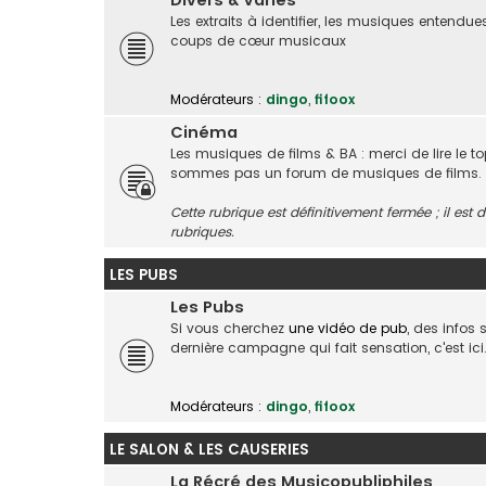
Divers & Variés
Les extraits à identifier, les musiques entendue
coups de cœur musicaux
Modérateurs :
dingo
,
fifoox
Cinéma
Les musiques de films & BA : merci de lire le t
sommes pas un forum de musiques de films.
Cette rubrique est définitivement fermée ; il es
rubriques.
LES PUBS
Les Pubs
Si vous cherchez
une vidéo de pub
, des infos
dernière campagne qui fait sensation, c'est ici
Modérateurs :
dingo
,
fifoox
LE SALON & LES CAUSERIES
La Récré des Musicopubliphiles