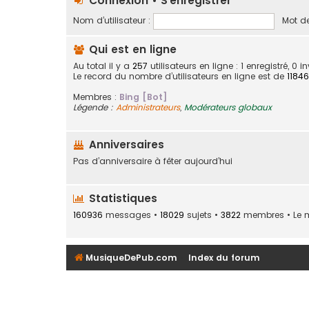
Connexion
•
S’enregistrer
Nom d’utilisateur :
Mot de
Qui est en ligne
Au total il y a
257
utilisateurs en ligne : 1 enregistré, 0 
Le record du nombre d’utilisateurs en ligne est de
11846
Membres :
Bing [Bot]
Légende :
Administrateurs
,
Modérateurs globaux
Anniversaires
Pas d’anniversaire à fêter aujourd’hui
Statistiques
160936
messages •
18029
sujets •
3822
membres • Le me
MusiqueDePub.com
Index du forum