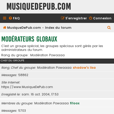
MusiqueDePub.com
FAQ
S’enregistrer
Connexion
R
MusiqueDePub.com
Index du forum
e
Modérateurs globaux
c
C’est un groupe spécial, les groupes spéciaux sont gérés par les
h
administrateurs du forum.
e
Rang du groupe : Modération Powaaaa
r
CHEF DU GROUPE
c
Rang, Chef du groupe
Modération Powaaaa
shadow's lisa
h
Messages
58862
e
Site Internet
r
https://www.MusiqueDePub.com
Enregistré le
sam. 16 oct. 2004, 17:53
Membres du groupe
Modération Powaaaa
fifoox
Messages
5703