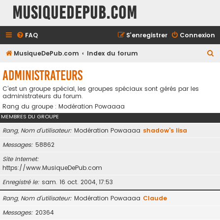
MusiqueDePub.com
FAQ
S’enregistrer
Connexion
R
MusiqueDePub.com
Index du forum
e
Administrateurs
c
C’est un groupe spécial, les groupes spéciaux sont gérés par les
h
administrateurs du forum.
e
Rang du groupe : Modération Powaaaa
r
MEMBRES DU GROUPE
c
Rang, Nom d’utilisateur
Modération Powaaaa
shadow's lisa
h
Messages
58862
e
Site Internet
r
https://www.MusiqueDePub.com
Enregistré le
sam. 16 oct. 2004, 17:53
Rang, Nom d’utilisateur
Modération Powaaaa
Claude
Messages
20364