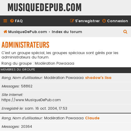
MusiqueDePub.com
FAQ
S’enregistrer
Connexion
R
MusiqueDePub.com
Index du forum
e
Administrateurs
c
C’est un groupe spécial, les groupes spéciaux sont gérés par les
h
administrateurs du forum.
e
Rang du groupe : Modération Powaaaa
r
MEMBRES DU GROUPE
c
Rang, Nom d’utilisateur
Modération Powaaaa
shadow's lisa
h
Messages
58862
e
Site Internet
r
https://www.MusiqueDePub.com
Enregistré le
sam. 16 oct. 2004, 17:53
Rang, Nom d’utilisateur
Modération Powaaaa
Claude
Messages
20364