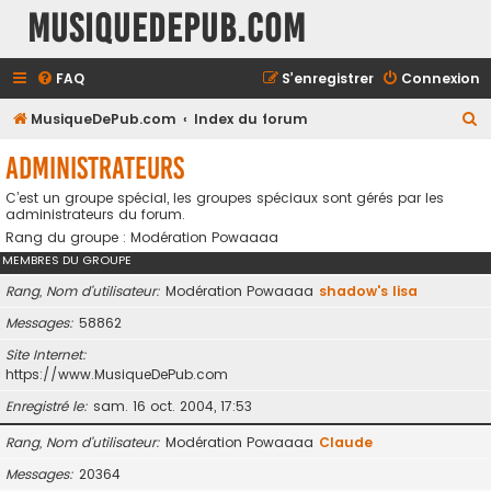
MusiqueDePub.com
FAQ
S’enregistrer
Connexion
R
MusiqueDePub.com
Index du forum
e
Administrateurs
c
C’est un groupe spécial, les groupes spéciaux sont gérés par les
h
administrateurs du forum.
e
Rang du groupe : Modération Powaaaa
r
MEMBRES DU GROUPE
c
Rang, Nom d’utilisateur
Modération Powaaaa
shadow's lisa
h
Messages
58862
e
Site Internet
r
https://www.MusiqueDePub.com
Enregistré le
sam. 16 oct. 2004, 17:53
Rang, Nom d’utilisateur
Modération Powaaaa
Claude
Messages
20364