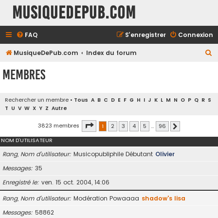
MusiqueDePub.com
FAQ
S’enregistrer
Connexion
R
MusiqueDePub.com
Index du forum
e
Membres
c
h
Rechercher un membre
•
Tous
A
B
C
D
E
F
G
H
I
J
K
L
M
N
O
P
Q
R
S
e
T
U
V
W
X
Y
Z
Autre
r
Page
1
sur
96
3823 membres
1
2
3
4
5
…
96
Suivante
c
NOM D’UTILISATEUR
h
e
Rang, Nom d’utilisateur
Musicopubliphile Débutant
Olivier
r
Messages
35
Enregistré le
ven. 15 oct. 2004, 14:06
Rang, Nom d’utilisateur
Modération Powaaaa
shadow's lisa
Messages
58862