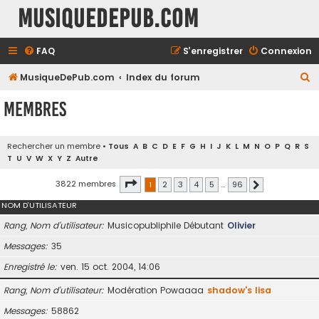
MusiqueDePub.com
FAQ
S’enregistrer
Connexion
R
MusiqueDePub.com
Index du forum
e
Membres
c
h
Rechercher un membre
•
Tous
A
B
C
D
E
F
G
H
I
J
K
L
M
N
O
P
Q
R
S
e
T
U
V
W
X
Y
Z
Autre
r
Page
1
sur
96
3822 membres
1
2
3
4
5
…
96
Suivante
c
NOM D’UTILISATEUR
h
e
Rang, Nom d’utilisateur
Musicopubliphile Débutant
Olivier
r
Messages
35
Enregistré le
ven. 15 oct. 2004, 14:06
Rang, Nom d’utilisateur
Modération Powaaaa
shadow's lisa
Messages
58862