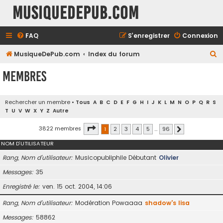
MusiqueDePub.com
FAQ
S’enregistrer
Connexion
R
MusiqueDePub.com
Index du forum
e
Membres
c
h
Rechercher un membre
•
Tous
A
B
C
D
E
F
G
H
I
J
K
L
M
N
O
P
Q
R
S
e
T
U
V
W
X
Y
Z
Autre
r
Page
1
sur
96
3822 membres
1
2
3
4
5
…
96
Suivante
c
NOM D’UTILISATEUR
h
e
Rang, Nom d’utilisateur
Musicopubliphile Débutant
Olivier
r
Messages
35
Enregistré le
ven. 15 oct. 2004, 14:06
Rang, Nom d’utilisateur
Modération Powaaaa
shadow's lisa
Messages
58862