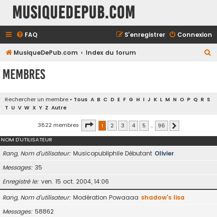
MusiqueDePub.com
FAQ
S’enregistrer
Connexion
R
MusiqueDePub.com
Index du forum
e
Membres
c
h
Rechercher un membre
•
Tous
A
B
C
D
E
F
G
H
I
J
K
L
M
N
O
P
Q
R
S
e
T
U
V
W
X
Y
Z
Autre
r
Page
1
sur
96
3822 membres
1
2
3
4
5
…
96
Suivante
c
NOM D’UTILISATEUR
h
e
Rang, Nom d’utilisateur
Musicopubliphile Débutant
Olivier
r
Messages
35
Enregistré le
ven. 15 oct. 2004, 14:06
Rang, Nom d’utilisateur
Modération Powaaaa
shadow's lisa
Messages
58862