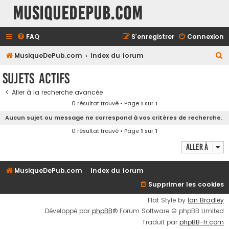
MusiqueDePub.com
FAQ
S’enregistrer
Connexion
R
MusiqueDePub.com
Index du forum
e
Sujets actifs
c
Aller à la recherche avancée
h
0 résultat trouvé • Page
1
sur
1
e
Aucun sujet ou message ne correspond à vos critères de recherche.
r
0 résultat trouvé • Page
1
sur
1
c
Aller à
h
e
MusiqueDePub.com
Index du forum
r
Supprimer les cookies
Flat Style by
Ian Bradley
Développé par
phpBB
® Forum Software © phpBB Limited
Traduit par
phpBB-fr.com