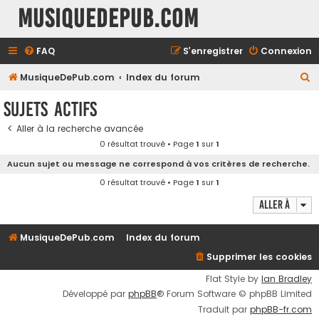
MusiqueDePub.com
FAQ
S’enregistrer
Connexion
R
MusiqueDePub.com
Index du forum
e
Sujets actifs
c
Aller à la recherche avancée
h
0 résultat trouvé • Page
1
sur
1
e
Aucun sujet ou message ne correspond à vos critères de recherche.
r
0 résultat trouvé • Page
1
sur
1
c
Aller à
h
e
MusiqueDePub.com
Index du forum
r
Supprimer les cookies
Flat Style by
Ian Bradley
Développé par
phpBB
® Forum Software © phpBB Limited
Traduit par
phpBB-fr.com