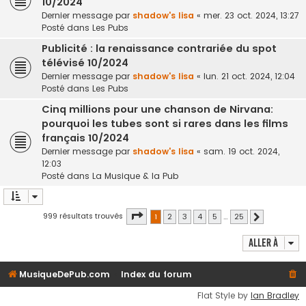
10/2024
Dernier message par
shadow's lisa
«
mer. 23 oct. 2024, 13:27
Posté dans
Les Pubs
Publicité : la renaissance contrariée du spot
télévisé 10/2024
Dernier message par
shadow's lisa
«
lun. 21 oct. 2024, 12:04
Posté dans
Les Pubs
Cinq millions pour une chanson de Nirvana:
pourquoi les tubes sont si rares dans les films
français 10/2024
Dernier message par
shadow's lisa
«
sam. 19 oct. 2024,
12:03
Posté dans
La Musique & la Pub
Page
1
sur
25
999 résultats trouvés
1
2
3
4
5
…
25
Suivante
Aller à
MusiqueDePub.com
Index du forum
Flat Style by
Ian Bradley