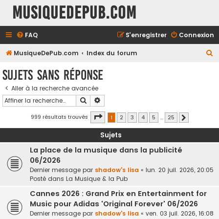
MusiqueDePub.com
FAQ
S’enregistrer
Connexion
R
MusiqueDePub.com
Index du forum
e
Sujets sans réponse
c
Aller à la recherche avancée
h
Rechercher
Recherche avancée
e
r
Page
1
sur
25
999 résultats trouvés
1
2
3
4
5
…
25
Suivante
c
Sujets
h
La place de la musique dans la publicité
e
06/2026
r
Dernier message par
shadow's lisa
«
lun. 20 juil. 2026, 20:05
Posté dans
La Musique & la Pub
Cannes 2026 : Grand Prix en Entertainment for
Music pour Adidas 'Original Forever' 06/2026
Dernier message par
shadow's lisa
«
ven. 03 juil. 2026, 16:08