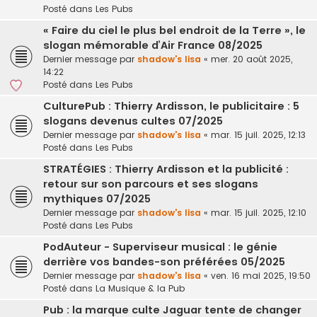
Posté dans
Les Pubs
« Faire du ciel le plus bel endroit de la Terre », le
slogan mémorable d’Air France 08/2025
Dernier message par
shadow's lisa
«
mer. 20 août 2025,
14:22
Posté dans
Les Pubs
CulturePub : Thierry Ardisson, le publicitaire : 5
slogans devenus cultes 07/2025
Dernier message par
shadow's lisa
«
mar. 15 juil. 2025, 12:13
Posté dans
Les Pubs
STRATÉGIES : Thierry Ardisson et la publicité :
retour sur son parcours et ses slogans
mythiques 07/2025
Dernier message par
shadow's lisa
«
mar. 15 juil. 2025, 12:10
Posté dans
Les Pubs
PodAuteur - Superviseur musical : le génie
derrière vos bandes-son préférées 05/2025
Dernier message par
shadow's lisa
«
ven. 16 mai 2025, 19:50
Posté dans
La Musique & la Pub
Pub : la marque culte Jaguar tente de changer