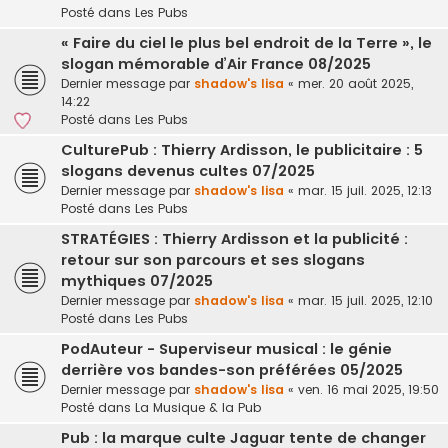
Posté dans
Les Pubs
« Faire du ciel le plus bel endroit de la Terre », le
slogan mémorable d’Air France 08/2025
Dernier message par
shadow's lisa
«
mer. 20 août 2025,
14:22
Posté dans
Les Pubs
CulturePub : Thierry Ardisson, le publicitaire : 5
slogans devenus cultes 07/2025
Dernier message par
shadow's lisa
«
mar. 15 juil. 2025, 12:13
Posté dans
Les Pubs
STRATÉGIES : Thierry Ardisson et la publicité :
retour sur son parcours et ses slogans
mythiques 07/2025
Dernier message par
shadow's lisa
«
mar. 15 juil. 2025, 12:10
Posté dans
Les Pubs
PodAuteur - Superviseur musical : le génie
derrière vos bandes-son préférées 05/2025
Dernier message par
shadow's lisa
«
ven. 16 mai 2025, 19:50
Posté dans
La Musique & la Pub
Pub : la marque culte Jaguar tente de changer