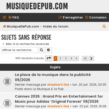
MusiqueDePub.com
FAQ
S’enregistrer
Connexion
R
MusiqueDePub.com
Index du forum
e
Sujets sans réponse
c
Aller à la recherche avancée
h
Rechercher
Recherche avancée
e
r
Page
1
sur
25
999 résultats trouvés
1
2
3
4
5
…
25
Suivante
c
Sujets
h
La place de la musique dans la publicité
e
06/2026
r
Dernier message par
shadow's lisa
«
lun. 20 juil. 2026, 20:05
Posté dans
La Musique & la Pub
Cannes 2026 : Grand Prix en Entertainment for
Music pour Adidas 'Original Forever' 06/2026
Dernier message par
shadow's lisa
«
ven. 03 juil. 2026, 16:08