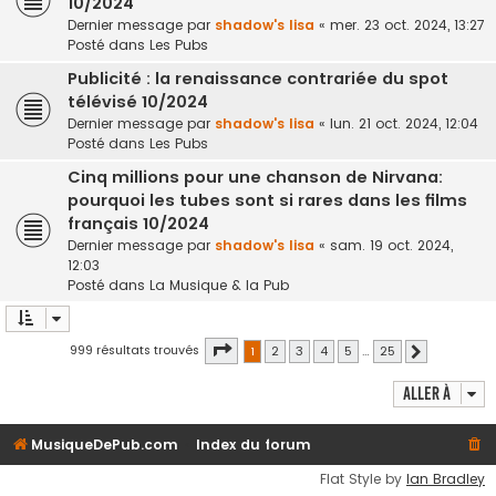
10/2024
Dernier message par
shadow's lisa
«
mer. 23 oct. 2024, 13:27
Posté dans
Les Pubs
Publicité : la renaissance contrariée du spot
télévisé 10/2024
Dernier message par
shadow's lisa
«
lun. 21 oct. 2024, 12:04
Posté dans
Les Pubs
Cinq millions pour une chanson de Nirvana:
pourquoi les tubes sont si rares dans les films
français 10/2024
Dernier message par
shadow's lisa
«
sam. 19 oct. 2024,
12:03
Posté dans
La Musique & la Pub
Page
1
sur
25
999 résultats trouvés
1
2
3
4
5
…
25
Suivante
Aller à
MusiqueDePub.com
Index du forum
Flat Style by
Ian Bradley