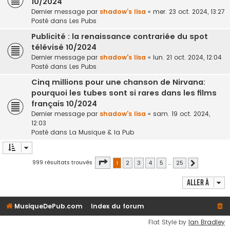
10/2024
Dernier message par
shadow's lisa
«
mer. 23 oct. 2024, 13:27
Posté dans
Les Pubs
Publicité : la renaissance contrariée du spot
télévisé 10/2024
Dernier message par
shadow's lisa
«
lun. 21 oct. 2024, 12:04
Posté dans
Les Pubs
Cinq millions pour une chanson de Nirvana:
pourquoi les tubes sont si rares dans les films
français 10/2024
Dernier message par
shadow's lisa
«
sam. 19 oct. 2024,
12:03
Posté dans
La Musique & la Pub
Page
1
sur
25
999 résultats trouvés
1
2
3
4
5
…
25
Suivante
Aller à
MusiqueDePub.com
Index du forum
Flat Style by
Ian Bradley