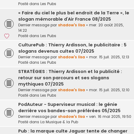
Posté dans
Les Pubs
« Faire du ciel le plus bel endroit de la Terre », le
slogan mémorable d’Air France 08/2025
Dernier message par
shadow's lisa
«
mer. 20 août 2025,
14:22
Posté dans
Les Pubs
CulturePub : Thierry Ardisson, le publicitaire : 5
slogans devenus cultes 07/2025
Dernier message par
shadow's lisa
«
mar. 15 juil. 2025, 12:13
Posté dans
Les Pubs
STRATÉGIES : Thierry Ardisson et la publicité :
retour sur son parcours et ses slogans
mythiques 07/2025
Dernier message par
shadow's lisa
«
mar. 15 juil. 2025, 12:10
Posté dans
Les Pubs
PodAuteur - Superviseur musical : le génie
derrière vos bandes-son préférées 05/2025
Dernier message par
shadow's lisa
«
ven. 16 mai 2025, 19:50
Posté dans
La Musique & la Pub
Pub : la marque culte Jaguar tente de changer