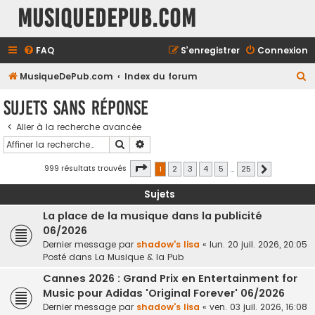
MusiqueDePub.com
FAQ
S’enregistrer
Connexion
R
MusiqueDePub.com
Index du forum
e
Sujets sans réponse
c
Aller à la recherche avancée
h
Rechercher
Recherche avancée
e
r
Page
1
sur
25
999 résultats trouvés
1
2
3
4
5
…
25
Suivante
c
Sujets
h
La place de la musique dans la publicité
e
06/2026
r
Dernier message par
shadow's lisa
«
lun. 20 juil. 2026, 20:05
Posté dans
La Musique & la Pub
Cannes 2026 : Grand Prix en Entertainment for
Music pour Adidas 'Original Forever' 06/2026
Dernier message par
shadow's lisa
«
ven. 03 juil. 2026, 16:08