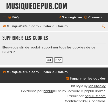
MusiqueDePub.com
FAQ
S’enregistrer
Connexion
R
MusiqueDePub.com
Index du forum
e
Supprimer les cookies
c
h
Êtes-vous sûr de vouloir supprimer tous les cookies de ce
e
forum ?
r
c
h
MusiqueDePub.com
Index du forum
e
Supprimer les cookies
r
Flat Style by
Ian Bradley
Développé par
phpBB
® Forum Software © phpBB Limited
Traduit par
phpBB-fr.com
Confidentialité
|
Conditions