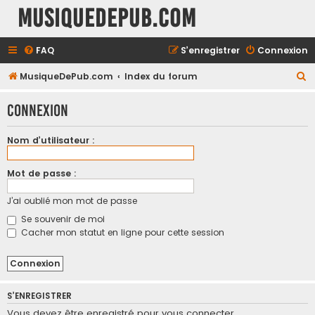
MusiqueDePub.com
FAQ
S’enregistrer
Connexion
R
MusiqueDePub.com
Index du forum
e
Connexion
c
h
Nom d’utilisateur :
e
r
Mot de passe :
c
J’ai oublié mon mot de passe
h
Se souvenir de moi
e
Cacher mon statut en ligne pour cette session
r
S’ENREGISTRER
Vous devez être enregistré pour vous connecter.