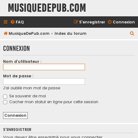
MusiqueDePub.com
FAQ
S’enregistrer
Connexion
R
MusiqueDePub.com
Index du forum
e
Connexion
c
h
Nom d’utilisateur :
e
r
Mot de passe :
c
J’ai oublié mon mot de passe
h
Se souvenir de moi
e
Cacher mon statut en ligne pour cette session
r
S’ENREGISTRER
Vous devez être enregistré pour vous connecter.