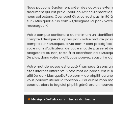
Nous pouvons également créer des cookies externes
document qui est prévu pour couvrir seulement les
nous collectons. Ceci peut être, et n’est pas limité 
sur « MusiqueDePub.com » (désignée ici par « votre
messages »).
Votre compte contiendra au minimum un identifiant 
compte (désigné ci-après par « votre mot de passe 
compte sur « MusiqueDePub.com » sont protégées p
votre nom d’utilisateur, de votre mot de passe et d
obligatoire ou non, reste à la discrétion de « Mus
De plus, dans votre profil, vous pouvez souscrire ou
Votre mot de passe est crypté (hashage à sens uniq
sites Internet différents. Votre mot de passe est
affiliée de « MusiqueDePub.com », de phpBB ou une
vous pouvez utiliser la fonction « J’ai oublié mon 
courriel, alors le logiciel phpBB générera un nouv
MusiqueDePub.com
Index du forum