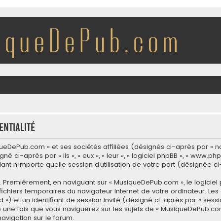
entialité
eDePub.com » et ses sociétés affiliées (désignés ci-après par « nou
i-après par « ils », « eux », « leur », « logiciel phpBB », « www.ph
dant n’importe quelle session d’utilisation de votre part (désignée ci
. Premièrement, en naviguant sur « MusiqueDePub.com », le logiciel
s fichiers temporaires du navigateur Internet de votre ordinateur. L
-id ») et un identifiant de session invité (désigné ci-après par « se
é une fois que vous naviguerez sur les sujets de « MusiqueDePub.com »
navigation sur le forum.