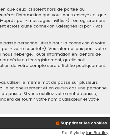
ien que ceux-ci soient hors de portée du
cupérer l’information que vous nous envoyez et que
 ci-après par « messages invités »), l’enregistrement
t et lors d’une connexion (désignés ici par « vos
e passe personnel utilisé pour la connexion à votre
ar « votre courriel »). Vos informations pour votre
ui nous héberge. Toute information en-dehors de
 procédure d’enregistrement, qu’elle soit
rmation de votre compte sera affichée publiquement.
as utiliser le même mot de passe sur plusieurs
rvez-le soigneusement et en aucun cas une personne
 de passe. Si vous oubliez votre mot de passe,
ndera de fournir votre nom d’utilisateur et votre
Supprimer les cookies
Flat Style by
Ian Bradley