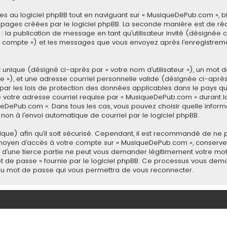
 au logiciel phpBB tout en naviguant sur « MusiqueDePub.com », b
 pages créées par le logiciel phpBB. La seconde manière est de ré
à : la publication de message en tant qu’utilisateur invité (désignée
 compte ») et les messages que vous envoyez après l’enregistremen
unique (désigné ci-après par « votre nom d’utilisateur »), un mot d
»), et une adresse courriel personnelle valide (désignée ci-après p
ar les lois de protection des données applicables dans le pays q
e votre adresse courriel requise par « MusiqueDePub.com » durant la
iqueDePub.com ». Dans tous les cas, vous pouvez choisir quelle info
 non à l’envoi automatique de courriel par le logiciel phpBB.
ue) afin qu’il soit sécurisé. Cependant, il est recommandé de ne p
 le moyen d’accès à votre compte sur « MusiqueDePub.com », conse
 d’une tierce partie ne peut vous demander légitimement votre mot
mot de passe » fournie par le logiciel phpBB. Ce processus vous dema
eau mot de passe qui vous permettra de vous reconnecter.