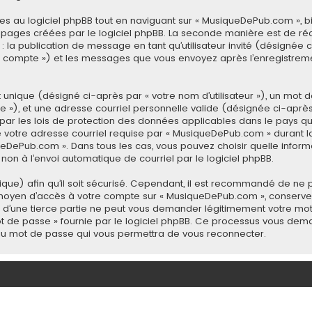
 au logiciel phpBB tout en naviguant sur « MusiqueDePub.com », b
 pages créées par le logiciel phpBB. La seconde manière est de ré
à : la publication de message en tant qu’utilisateur invité (désignée
 compte ») et les messages que vous envoyez après l’enregistremen
unique (désigné ci-après par « votre nom d’utilisateur »), un mot d
»), et une adresse courriel personnelle valide (désignée ci-après p
ar les lois de protection des données applicables dans le pays q
e votre adresse courriel requise par « MusiqueDePub.com » durant la
iqueDePub.com ». Dans tous les cas, vous pouvez choisir quelle info
 non à l’envoi automatique de courriel par le logiciel phpBB.
ue) afin qu’il soit sécurisé. Cependant, il est recommandé de ne p
 le moyen d’accès à votre compte sur « MusiqueDePub.com », conse
 d’une tierce partie ne peut vous demander légitimement votre mot
mot de passe » fournie par le logiciel phpBB. Ce processus vous dema
eau mot de passe qui vous permettra de vous reconnecter.