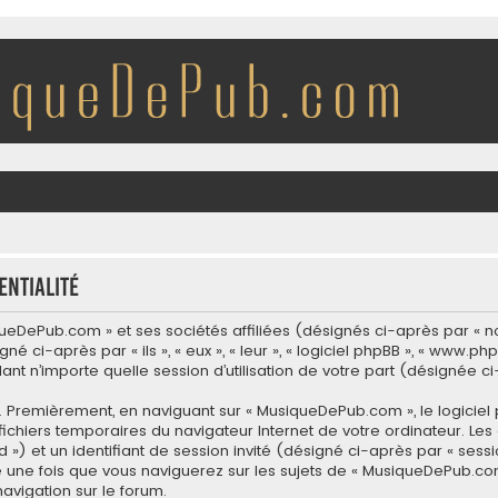
entialité
eDePub.com » et ses sociétés affiliées (désignés ci-après par « nou
i-après par « ils », « eux », « leur », « logiciel phpBB », « www.ph
dant n’importe quelle session d’utilisation de votre part (désignée ci
. Premièrement, en naviguant sur « MusiqueDePub.com », le logiciel
s fichiers temporaires du navigateur Internet de votre ordinateur. L
-id ») et un identifiant de session invité (désigné ci-après par « se
é une fois que vous naviguerez sur les sujets de « MusiqueDePub.com »
navigation sur le forum.