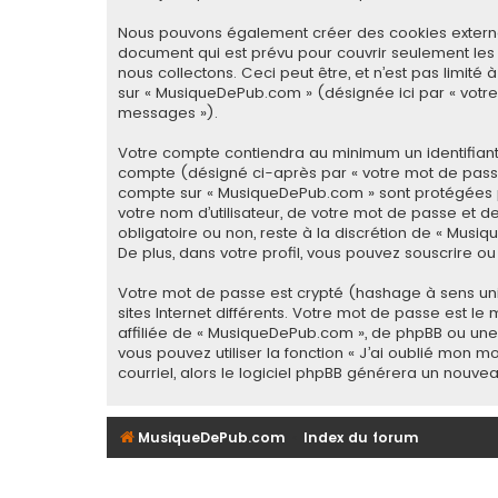
Nous pouvons également créer des cookies externes
document qui est prévu pour couvrir seulement les
nous collectons. Ceci peut être, et n’est pas limité 
sur « MusiqueDePub.com » (désignée ici par « votre
messages »).
Votre compte contiendra au minimum un identifiant 
compte (désigné ci-après par « votre mot de passe 
compte sur « MusiqueDePub.com » sont protégées p
votre nom d’utilisateur, de votre mot de passe et d
obligatoire ou non, reste à la discrétion de « Mus
De plus, dans votre profil, vous pouvez souscrire ou
Votre mot de passe est crypté (hashage à sens uniq
sites Internet différents. Votre mot de passe est
affiliée de « MusiqueDePub.com », de phpBB ou une
vous pouvez utiliser la fonction « J’ai oublié mon 
courriel, alors le logiciel phpBB générera un nouv
MusiqueDePub.com
Index du forum