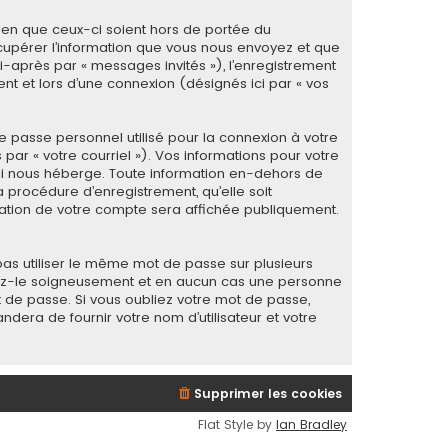
ien que ceux-ci soient hors de portée du
cupérer l’information que vous nous envoyez et que
 ci-après par « messages invités »), l’enregistrement
t et lors d’une connexion (désignés ici par « vos
e passe personnel utilisé pour la connexion à votre
ar « votre courriel »). Vos informations pour votre
ui nous héberge. Toute information en-dehors de
 procédure d’enregistrement, qu’elle soit
rmation de votre compte sera affichée publiquement.
as utiliser le même mot de passe sur plusieurs
rvez-le soigneusement et en aucun cas une personne
 de passe. Si vous oubliez votre mot de passe,
ndera de fournir votre nom d’utilisateur et votre
Supprimer les cookies
Flat Style by
Ian Bradley