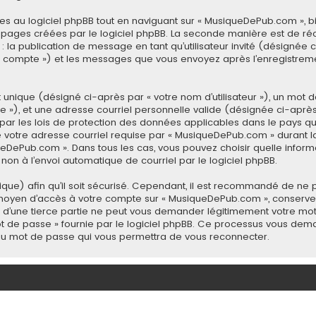
 au logiciel phpBB tout en naviguant sur « MusiqueDePub.com », b
 pages créées par le logiciel phpBB. La seconde manière est de ré
à : la publication de message en tant qu’utilisateur invité (désignée
 compte ») et les messages que vous envoyez après l’enregistremen
unique (désigné ci-après par « votre nom d’utilisateur »), un mot d
»), et une adresse courriel personnelle valide (désignée ci-après p
ar les lois de protection des données applicables dans le pays q
e votre adresse courriel requise par « MusiqueDePub.com » durant la
iqueDePub.com ». Dans tous les cas, vous pouvez choisir quelle info
 non à l’envoi automatique de courriel par le logiciel phpBB.
ue) afin qu’il soit sécurisé. Cependant, il est recommandé de ne p
 le moyen d’accès à votre compte sur « MusiqueDePub.com », conse
 d’une tierce partie ne peut vous demander légitimement votre mot
mot de passe » fournie par le logiciel phpBB. Ce processus vous dema
eau mot de passe qui vous permettra de vous reconnecter.