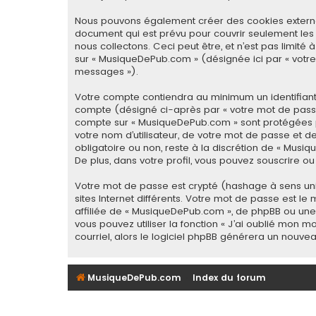
Nous pouvons également créer des cookies externes
document qui est prévu pour couvrir seulement les
nous collectons. Ceci peut être, et n’est pas limité 
sur « MusiqueDePub.com » (désignée ici par « votre
messages »).
Votre compte contiendra au minimum un identifiant 
compte (désigné ci-après par « votre mot de passe 
compte sur « MusiqueDePub.com » sont protégées p
votre nom d’utilisateur, de votre mot de passe et d
obligatoire ou non, reste à la discrétion de « Mus
De plus, dans votre profil, vous pouvez souscrire ou
Votre mot de passe est crypté (hashage à sens uniq
sites Internet différents. Votre mot de passe est
affiliée de « MusiqueDePub.com », de phpBB ou une
vous pouvez utiliser la fonction « J’ai oublié mon 
courriel, alors le logiciel phpBB générera un nouv
MusiqueDePub.com
Index du forum