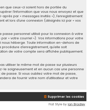
ien que ceux-ci soient hors de portée du
cupérer l’information que vous nous envoyez et que
 ci-après par « messages invités »), l’enregistrement
t et lors d’une connexion (désignés ici par « vos
e passe personnel utilisé pour la connexion à votre
ar « votre courriel »). Vos informations pour votre
ui nous héberge. Toute information en-dehors de
 procédure d’enregistrement, qu’elle soit
rmation de votre compte sera affichée publiquement.
as utiliser le même mot de passe sur plusieurs
rvez-le soigneusement et en aucun cas une personne
 de passe. Si vous oubliez votre mot de passe,
ndera de fournir votre nom d’utilisateur et votre
Supprimer les cookies
Flat Style by
Ian Bradley