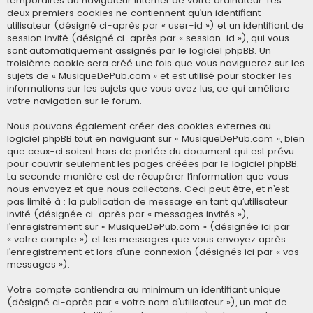
temporaires du navigateur Internet de votre ordinateur. Les
deux premiers cookies ne contiennent qu’un identifiant
utilisateur (désigné ci-après par « user-id ») et un identifiant de
session invité (désigné ci-après par « session-id »), qui vous
sont automatiquement assignés par le logiciel phpBB. Un
troisième cookie sera créé une fois que vous naviguerez sur les
sujets de « MusiqueDePub.com » et est utilisé pour stocker les
informations sur les sujets que vous avez lus, ce qui améliore
votre navigation sur le forum.
Nous pouvons également créer des cookies externes au
logiciel phpBB tout en naviguant sur « MusiqueDePub.com », bien
que ceux-ci soient hors de portée du document qui est prévu
pour couvrir seulement les pages créées par le logiciel phpBB.
La seconde manière est de récupérer l’information que vous
nous envoyez et que nous collectons. Ceci peut être, et n’est
pas limité à : la publication de message en tant qu’utilisateur
invité (désignée ci-après par « messages invités »),
l’enregistrement sur « MusiqueDePub.com » (désignée ici par
« votre compte ») et les messages que vous envoyez après
l’enregistrement et lors d’une connexion (désignés ici par « vos
messages »).
Votre compte contiendra au minimum un identifiant unique
(désigné ci-après par « votre nom d’utilisateur »), un mot de