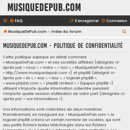
MusiqueDePub.com
FAQ
S’enregistrer
Connexion
R
MusiqueDePub.com
Index du forum
e
MusiqueDePub.com - Politique de confidentialité
c
h
Cette politique explique en détail comment
e
« MusiqueDePub.com » et ses sociétés affiliées (désignés ci-
après par « nous », « notre », « nos », « MusiqueDePub.com »,
r
« http://www.musiquedepub.com ») et phpBB (désigné ci-
c
après par « ils », « eux », « leur », « logiciel phpBB »,
« www.phpbb.com », « phpBB Limited », « Équipes phpBB »)
h
utilisent n’importe quelle information collectée pendant
e
n’importe quelle session d’utilisation de votre part (désignée ci-
après par « vos informations »).
r
Vos informations sont collectées de deux manières.
Premièrement, en naviguant sur « MusiqueDePub.com », le
logiciel phpBB créera un certain nombre de cookies, qui sont
des petits fichiers textes téléchargés dans les fichiers