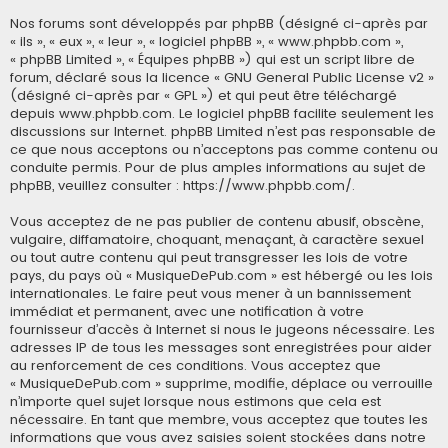
Nos forums sont développés par phpBB (désigné ci-après par
« ils », « eux », « leur », « logiciel phpBB », « www.phpbb.com »,
« phpBB Limited », « Équipes phpBB ») qui est un script libre de
forum, déclaré sous la licence «
GNU General Public License v2
»
(désigné ci-après par « GPL ») et qui peut être téléchargé
depuis
www.phpbb.com
. Le logiciel phpBB facilite seulement les
discussions sur Internet. phpBB Limited n’est pas responsable de
ce que nous acceptons ou n’acceptons pas comme contenu ou
conduite permis. Pour de plus amples informations au sujet de
phpBB, veuillez consulter :
https://www.phpbb.com/
.
Vous acceptez de ne pas publier de contenu abusif, obscène,
vulgaire, diffamatoire, choquant, menaçant, à caractère sexuel
ou tout autre contenu qui peut transgresser les lois de votre
pays, du pays où « MusiqueDePub.com » est hébergé ou les lois
internationales. Le faire peut vous mener à un bannissement
immédiat et permanent, avec une notification à votre
fournisseur d’accès à Internet si nous le jugeons nécessaire. Les
adresses IP de tous les messages sont enregistrées pour aider
au renforcement de ces conditions. Vous acceptez que
« MusiqueDePub.com » supprime, modifie, déplace ou verrouille
n’importe quel sujet lorsque nous estimons que cela est
nécessaire. En tant que membre, vous acceptez que toutes les
informations que vous avez saisies soient stockées dans notre