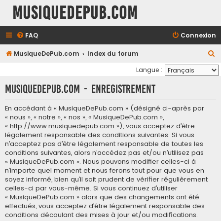
MusiqueDePub.com
FAQ
Connexion
R
MusiqueDePub.com
Index du forum
e
Langue :
c
MusiqueDePub.com - Enregistrement
h
e
En accédant à « MusiqueDePub.com » (désigné ci-après par
« nous », « notre », « nos », « MusiqueDePub.com »,
r
« http://www.musiquedepub.com »), vous acceptez d’être
c
légalement responsable des conditions suivantes. Si vous
h
n’acceptez pas d’être légalement responsable de toutes les
conditions suivantes, alors n’accédez pas et/ou n’utilisez pas
e
« MusiqueDePub.com ». Nous pouvons modifier celles-ci à
r
n’importe quel moment et nous ferons tout pour que vous en
soyez informé, bien qu’il soit prudent de vérifier régulièrement
celles-ci par vous-même. Si vous continuez d’utiliser
« MusiqueDePub.com » alors que des changements ont été
effectués, vous acceptez d’être légalement responsable des
conditions découlant des mises à jour et/ou modifications.