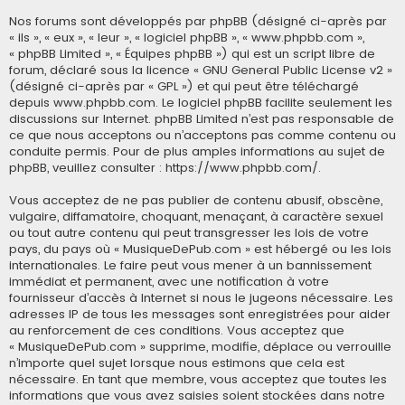
Nos forums sont développés par phpBB (désigné ci-après par
« ils », « eux », « leur », « logiciel phpBB », « www.phpbb.com »,
« phpBB Limited », « Équipes phpBB ») qui est un script libre de
forum, déclaré sous la licence «
GNU General Public License v2
»
(désigné ci-après par « GPL ») et qui peut être téléchargé
depuis
www.phpbb.com
. Le logiciel phpBB facilite seulement les
discussions sur Internet. phpBB Limited n’est pas responsable de
ce que nous acceptons ou n’acceptons pas comme contenu ou
conduite permis. Pour de plus amples informations au sujet de
phpBB, veuillez consulter :
https://www.phpbb.com/
.
Vous acceptez de ne pas publier de contenu abusif, obscène,
vulgaire, diffamatoire, choquant, menaçant, à caractère sexuel
ou tout autre contenu qui peut transgresser les lois de votre
pays, du pays où « MusiqueDePub.com » est hébergé ou les lois
internationales. Le faire peut vous mener à un bannissement
immédiat et permanent, avec une notification à votre
fournisseur d’accès à Internet si nous le jugeons nécessaire. Les
adresses IP de tous les messages sont enregistrées pour aider
au renforcement de ces conditions. Vous acceptez que
« MusiqueDePub.com » supprime, modifie, déplace ou verrouille
n’importe quel sujet lorsque nous estimons que cela est
nécessaire. En tant que membre, vous acceptez que toutes les
informations que vous avez saisies soient stockées dans notre