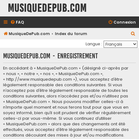
MusiqueDePub.com
FAQ
Connexion
R
MusiqueDePub.com
Index du forum
e
Langue :
c
MusiqueDePub.com - Enregistrement
h
e
En accédant à « MusiqueDePub.com » (désigné ci-après par
« nous », « notre », « nos », « MusiqueDePub.com »,
r
« http://www.musiquedepub.com »), vous acceptez d’être
c
légalement responsable des conditions suivantes. Si vous
h
n’acceptez pas d’être légalement responsable de toutes les
conditions suivantes, alors n’accédez pas et/ou n’utilisez pas
e
« MusiqueDePub.com ». Nous pouvons modifier celles-ci à
r
n’importe quel moment et nous ferons tout pour que vous en
soyez informé, bien qu’il soit prudent de vérifier régulièrement
celles-ci par vous-même. Si vous continuez d’utiliser
« MusiqueDePub.com » alors que des changements ont été
effectués, vous acceptez d’être légalement responsable des
conditions découlant des mises à jour et/ou modifications.