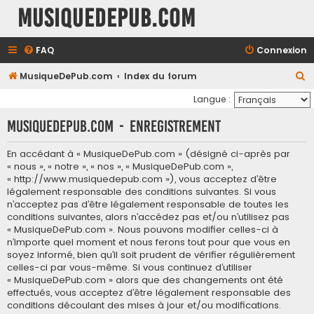
MusiqueDePub.com
FAQ
Connexion
R
MusiqueDePub.com
Index du forum
e
Langue :
c
MusiqueDePub.com - Enregistrement
h
e
En accédant à « MusiqueDePub.com » (désigné ci-après par
« nous », « notre », « nos », « MusiqueDePub.com »,
r
« http://www.musiquedepub.com »), vous acceptez d’être
c
légalement responsable des conditions suivantes. Si vous
h
n’acceptez pas d’être légalement responsable de toutes les
conditions suivantes, alors n’accédez pas et/ou n’utilisez pas
e
« MusiqueDePub.com ». Nous pouvons modifier celles-ci à
r
n’importe quel moment et nous ferons tout pour que vous en
soyez informé, bien qu’il soit prudent de vérifier régulièrement
celles-ci par vous-même. Si vous continuez d’utiliser
« MusiqueDePub.com » alors que des changements ont été
effectués, vous acceptez d’être légalement responsable des
conditions découlant des mises à jour et/ou modifications.