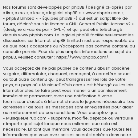
Nos forums sont développés par phpBB (désigné ci-après par
« ils », « eux », « leur », « logiciel phpBB », « www.phpbb.com »,
« phpBB Limited », « Équipes phpBB ») qui est un script libre de
forum, déclaré sous la licence «
GNU General Public License v2
»
(désigné ci-après par « GPL ») et qui peut être téléchargé
depuis
www.phpbb.com
. Le logiciel phpBB facilite seulement les
discussions sur Internet. phpBB Limited n’est pas responsable de
ce que nous acceptons ou n’acceptons pas comme contenu ou
conduite permis. Pour de plus amples informations au sujet de
phpBB, veuillez consulter :
https://www.phpbb.com/
.
Vous acceptez de ne pas publier de contenu abusif, obscène,
vulgaire, diffamatoire, choquant, menaçant, à caractère sexuel
ou tout autre contenu qui peut transgresser les lois de votre
pays, du pays où « MusiqueDePub.com » est hébergé ou les lois
internationales. Le faire peut vous mener à un bannissement
immédiat et permanent, avec une notification à votre
fournisseur d’accès à Internet si nous le jugeons nécessaire. Les
adresses IP de tous les messages sont enregistrées pour aider
au renforcement de ces conditions. Vous acceptez que
« MusiqueDePub.com » supprime, modifie, déplace ou verrouille
n’importe quel sujet lorsque nous estimons que cela est
nécessaire. En tant que membre, vous acceptez que toutes les
informations que vous avez saisies soient stockées dans notre