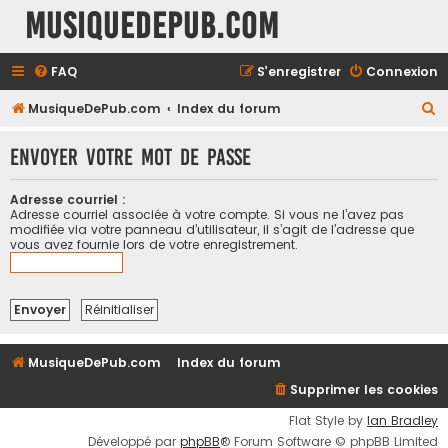
MusiqueDePub.com
FAQ
S’enregistrer
Connexion
R
MusiqueDePub.com
Index du forum
e
Envoyer votre mot de passe
c
h
Adresse courriel :
e
Adresse courriel associée à votre compte. Si vous ne l’avez pas
modifiée via votre panneau d’utilisateur, il s’agit de l’adresse que
r
vous avez fournie lors de votre enregistrement.
c
h
e
r
MusiqueDePub.com
Index du forum
Supprimer les cookies
Flat Style by
Ian Bradley
Développé par
phpBB
® Forum Software © phpBB Limited