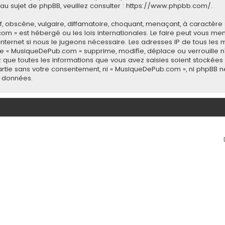
u sujet de phpBB, veuillez consulter :
https://www.phpbb.com/
.
 obscène, vulgaire, diffamatoire, choquant, menaçant, à caractère 
com » est hébergé ou les lois internationales. Le faire peut vous 
 Internet si nous le jugeons nécessaire. Les adresses IP de tous le
 « MusiqueDePub.com » supprime, modifie, déplace ou verrouille n’
 que toutes les informations que vous avez saisies soient stockée
 partie sans votre consentement, ni « MusiqueDePub.com », ni phpB
s données.