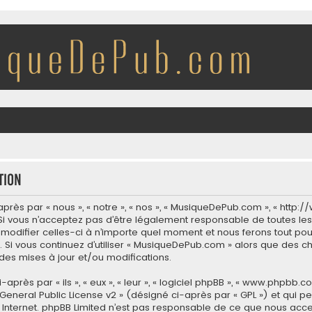
tion
rès par « nous », « notre », « nos », « MusiqueDePub.com », « http
i vous n’acceptez pas d’être légalement responsable de toutes les 
modifier celles-ci à n’importe quel moment et nous ferons tout pour
 Si vous continuez d’utiliser « MusiqueDePub.com » alors que des c
es mises à jour et/ou modifications.
ès par « ils », « eux », « leur », « logiciel phpBB », « www.phpbb.co
General Public License v2
» (désigné ci-après par « GPL ») et qui p
 sur Internet. phpBB Limited n’est pas responsable de ce que nous 