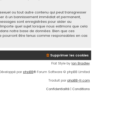
sexuel ou tout autre contenu qui peut transgresser
mener à un bannissement immédiat et permanent,
s messages sont enregistrées pour aider au
importe quel sujet lorsque nous estimons que cela
s dans notre base de données. Bien que ces
B ne pourront être tenus comme responsables en cas
Supprimer les cookies
Flat Style by
Ian Bradley
Développé par
phpBB
® Forum Software © phpBB Limited
Traduit par
phpBB-fr.com
Confidentialité
|
Conditions