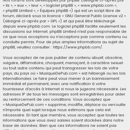
Nos forums sont développés par phpBB (désigné ci-après par
« ils », « eux », « leur », « logiciel phpBB », « www.phpbb.com »,
« phpBB Limited », « Équipes phpBB ») qui est un script libre de
forum, déclaré sous la licence «
GNU General Public License v2
»
(désigné ci-après par « GPL ») et qui peut être téléchargé
depuis
www.phpbb.com
. Le logiciel phpBB facilite seulement les
discussions sur Internet. phpBB Limited n’est pas responsable de
ce que nous acceptons ou n’acceptons pas comme contenu ou
conduite permis. Pour de plus amples informations au sujet de
phpBB, veuillez consulter :
https://www.phpbb.com/
.
Vous acceptez de ne pas publier de contenu abusif, obscène,
vulgaire, diffamatoire, choquant, menaçant, à caractère sexuel
ou tout autre contenu qui peut transgresser les lois de votre
pays, du pays où « MusiqueDePub.com » est hébergé ou les lois
internationales. Le faire peut vous mener à un bannissement
immédiat et permanent, avec une notification à votre
fournisseur d’accès à Internet si nous le jugeons nécessaire. Les
adresses IP de tous les messages sont enregistrées pour aider
au renforcement de ces conditions. Vous acceptez que
« MusiqueDePub.com » supprime, modifie, déplace ou verrouille
n’importe quel sujet lorsque nous estimons que cela est
nécessaire. En tant que membre, vous acceptez que toutes les
informations que vous avez saisies soient stockées dans notre
base de données. Bien que ces informations ne soient pas