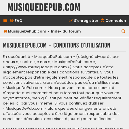
MusiqueDePub.com
FAQ
S’enregistrer
Connexion
R
MusiqueDePub.com
Index du forum
e
MusiqueDePub.com - Conditions d’utilisation
c
h
En accédant à « MusiqueDePub.com » (désigné ci-après par
e
« nous », « notre », « nos », « MusiqueDePub.com »,
« http://www.musiquedepub.com »), vous acceptez d’être
r
légalement responsable des conditions suivantes. Si vous
c
n’acceptez pas d’être légalement responsable de toutes les
conditions suivantes, alors n’accédez pas et/ou n’utilisez pas
h
« MusiqueDePub.com ». Nous pouvons modifier celles-ci à
e
n’importe quel moment et nous ferons tout pour que vous en
soyez informé, bien qu’il soit prudent de vérifier régulièrement
r
celles-ci par vous-même. Si vous continuez d’utiliser
« MusiqueDePub.com » alors que des changements ont été
effectués, vous acceptez d’être légalement responsable des
conditions découlant des mises à jour et/ou modifications.