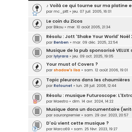
♪ Voilà ce qui tourne sur ma platine
par
mc_pitt
»
jeu. 07 juil. 2005, 16:01
Le coin du Zicos
par
Bikou
»
mer. 10 août 2005, 21:34
Résolu : Jott 'Shake Your World' Noël
par
Benben
»
mar. 09 déc. 2025, 22:54
Musique de la pub sponsorisé VELUX
par
lylyrara
»
jeu. 09 oct. 2025, 19:05
Your must of Covers ?
par
shadow's lisa
»
sam. 12 août 2006, 19:01
Topic pleurons dans les chaumières
par
Rafounet
»
lun. 28 juil. 2008, 12:44
Résolu : musique Futuroscope: L'Extr
par
Maestro
»
dim. 14 avr. 2024, 14:22
Musique dans un documentaire (writer
par
sauronpremier
»
sam. 29 avr. 2023, 20:57
D'où vient cette musique ?
par
Marco69
»
sam. 25 févr. 2023, 19:27