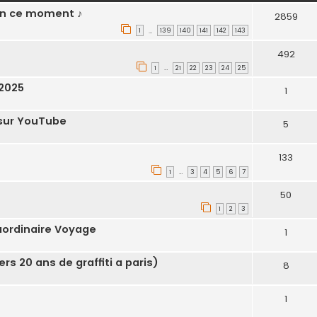
 en ce moment ♪
2859
1
139
140
141
142
143
…
492
1
21
22
23
24
25
…
 2025
1
 sur YouTube
5
133
1
3
4
5
6
7
…
50
1
2
3
aordinaire Voyage
1
s 20 ans de graffiti a paris)
8
1