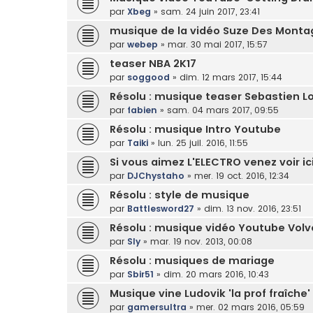
par
Xbeg
»
sam. 24 juin 2017, 23:41
musique de la vidéo Suze Des Mont
par
webep
»
mar. 30 mai 2017, 15:57
teaser NBA 2K17
par
soggood
»
dim. 12 mars 2017, 15:44
Résolu : musique teaser Sebastien L
par
fabien
»
sam. 04 mars 2017, 09:55
Résolu : musique Intro Youtube
par
Taiki
»
lun. 25 juil. 2016, 11:55
Si vous aimez L'ELECTRO venez voir 
par
DJChystaho
»
mer. 19 oct. 2016, 12:34
Résolu : style de musique
par
Battlesword27
»
dim. 13 nov. 2016, 23:51
Résolu : musique vidéo Youtube Vol
par
Sly
»
mar. 19 nov. 2013, 00:08
Résolu : musiques de mariage
par
Sbir51
»
dim. 20 mars 2016, 10:43
Musique vine Ludovik 'la prof fraîche'
par
gamersultra
»
mer. 02 mars 2016, 05:59