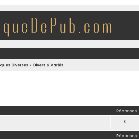
iques Diverses
Divers & Variés
her
herche avancée
Réponses
0
Réponses