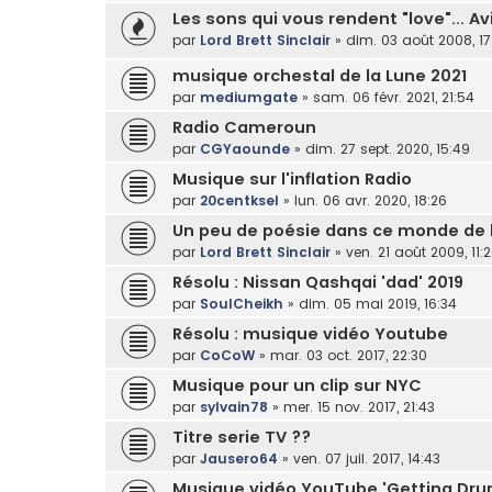
Les sons qui vous rendent "love"... Av
par
Lord Brett Sinclair
»
dim. 03 août 2008, 17
musique orchestal de la Lune 2021
par
mediumgate
»
sam. 06 févr. 2021, 21:54
Radio Cameroun
par
CGYaounde
»
dim. 27 sept. 2020, 15:49
Musique sur l'inflation Radio
par
20centksel
»
lun. 06 avr. 2020, 18:26
Un peu de poésie dans ce monde de b
par
Lord Brett Sinclair
»
ven. 21 août 2009, 11:
Résolu : Nissan Qashqai 'dad' 2019
par
SoulCheikh
»
dim. 05 mai 2019, 16:34
Résolu : musique vidéo Youtube
par
CoCoW
»
mar. 03 oct. 2017, 22:30
Musique pour un clip sur NYC
par
sylvain78
»
mer. 15 nov. 2017, 21:43
Titre serie TV ??
par
Jausero64
»
ven. 07 juil. 2017, 14:43
Musique vidéo YouTube 'Getting Drun