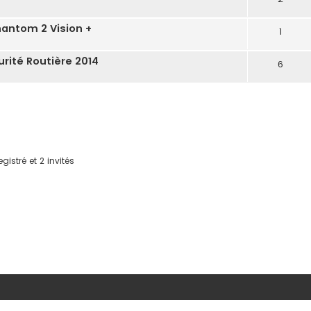
antom 2 Vision +
1
rité Routière 2014
6
gistré et 2 invités