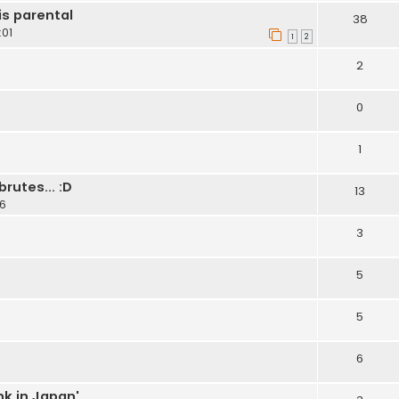
is parental
38
:01
1
2
2
0
1
rutes... :D
13
26
3
5
5
6
k in Japan'