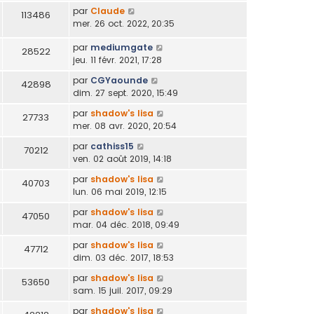
par
Claude
113486
mer. 26 oct. 2022, 20:35
par
mediumgate
28522
jeu. 11 févr. 2021, 17:28
par
CGYaounde
42898
dim. 27 sept. 2020, 15:49
par
shadow's lisa
27733
mer. 08 avr. 2020, 20:54
par
cathiss15
70212
ven. 02 août 2019, 14:18
par
shadow's lisa
40703
lun. 06 mai 2019, 12:15
par
shadow's lisa
47050
mar. 04 déc. 2018, 09:49
par
shadow's lisa
47712
dim. 03 déc. 2017, 18:53
par
shadow's lisa
53650
sam. 15 juil. 2017, 09:29
par
shadow's lisa