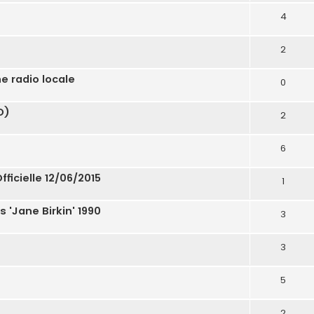
4
2
e radio locale
0
O)
2
6
ficielle 12/06/2015
1
s 'Jane Birkin' 1990
3
3
5
2