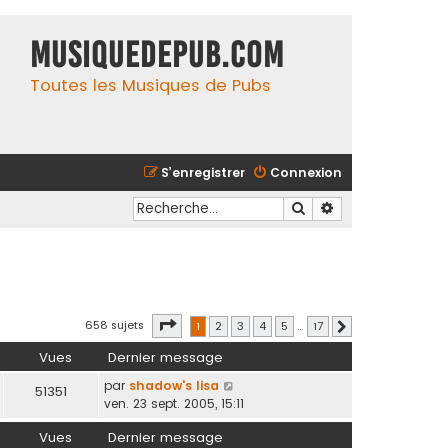
MusiqueDePub.com
Toutes les Musiques de Pubs
S’enregistrer
Connexion
Rechercher
Recherche avancé
Page
1
sur
17
658 sujets
1
2
3
4
5
…
17
Suivante
Vues
Dernier message
par
shadow's lisa
51351
ven. 23 sept. 2005, 15:11
Vues
Dernier message