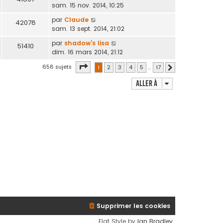
sam. 15 nov. 2014, 10:25
par
Claude
42078
sam. 13 sept. 2014, 21:02
par
shadow's lisa
51410
dim. 16 mars 2014, 21:12
Page
1
sur
17
658 sujets
1
2
3
4
5
…
17
Suivante
Aller à
Supprimer les cookies
Flat Style by
Ian Bradley