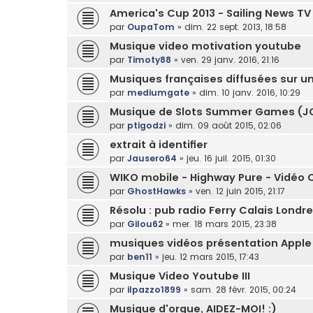
America's Cup 2013 - Sailing News TV
par
OupaTom
»
dim. 22 sept. 2013, 18:58
Musique video motivation youtube
par
Timoty88
»
ven. 29 janv. 2016, 21:16
Musiques françaises diffusées sur un
par
mediumgate
»
dim. 10 janv. 2016, 10:29
Musique de Slots Summer Games (J
par
ptigodzi
»
dim. 09 août 2015, 02:06
extrait à identifier
par
Jausero64
»
jeu. 16 juil. 2015, 01:30
WIKO mobile - Highway Pure - Vidéo Of
par
GhostHawks
»
ven. 12 juin 2015, 21:17
Résolu : pub radio Ferry Calais Londre
par
Gilou62
»
mer. 18 mars 2015, 23:38
musiques vidéos présentation Apple
par
ben11
»
jeu. 12 mars 2015, 17:43
Musique Video Youtube III
par
ilpazzo1899
»
sam. 28 févr. 2015, 00:24
Musique d'orgue, AIDEZ-MOI! :)