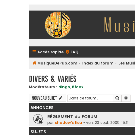
Accès rapide
FAQ
MusiqueDePub.com
Index du forum
Les Mus
Divers & Variés
Modérateurs :
dingo
,
fifoox
Recherc
Rec
Nouveau sujet
ANNONCES
RÈGLEMENT du FORUM
par
shadow's lisa
»
ven. 23 sept. 2005, 15:11
SUJETS