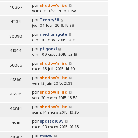
par
shadow's lisa
48387
sam. 20 févr. 2016, 11:58
par
Timoty88
41134
jeu. 04 févr. 2016, 15:38
par
mediumgate
38398
dim. 10 janv. 2016, 10:29
par
ptigodzi
41994
dim. 09 août 2015, 23:18
par
shadow's lisa
50865
mar. 28 juil. 2015, 14:29
par
shadow's lisa
41366
ven. 12 juin 2015, 21:33
par
shadow's lisa
45318
ven. 20 mars 2015, 18:53
par
shadow's lisa
43814
sam. 14 mars 2015, 18:25
par
ilpazzo1899
49111
mar. 03 mars 2015, 01:28
par
mawu
41867