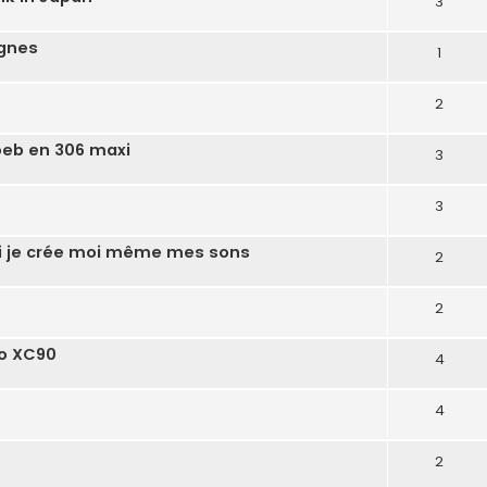
3
agnes
1
2
oeb en 306 maxi
3
3
ici je crée moi même mes sons
2
2
vo XC90
4
4
2