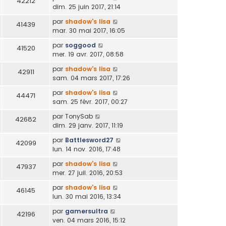
42212
dim. 25 juin 2017, 21:14
par
shadow's lisa
41439
mar. 30 mai 2017, 16:05
par
soggood
41520
mer. 19 avr. 2017, 08:58
par
shadow's lisa
42911
sam. 04 mars 2017, 17:26
par
shadow's lisa
44471
sam. 25 févr. 2017, 00:27
par
TonySab
42682
dim. 29 janv. 2017, 11:19
par
Battlesword27
42099
lun. 14 nov. 2016, 17:48
par
shadow's lisa
47937
mer. 27 juil. 2016, 20:53
par
shadow's lisa
46145
lun. 30 mai 2016, 13:34
par
gamersultra
42196
ven. 04 mars 2016, 15:12