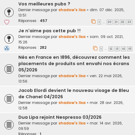
Vos meilleures pubs ?
Dernier message par
shadow's lisa
«
dim. 07 déc. 2025,
13:51
Réponses :
457
1
20
21
22
23
…
Je n'aime pas cette pub !!
Dernier message par
shadow's lisa
«
sam. 09 oct. 2021,
15:26
Réponses :
282
1
12
13
14
15
…
Nés en France en 1896, découvrez comment les
placements de produits ont envahi nos écrans
05/2026
Dernier message par
shadow's lisa
«
ven. 22 mai 2026,
13:56
Jacob Elordi devient le nouveau visage de Bleu
de Chanel 04/2026
Dernier message par
shadow's lisa
«
mar. 28 avr. 2026,
12:58
Dua Lipa rejoint Nespresso 03/2026
Dernier message par
shadow's lisa
«
mar. 14 avr. 2026,
09:59
Réponses :
1