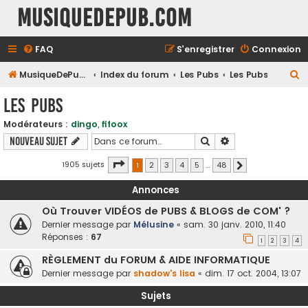
MusiqueDePub.com
FAQ
S’enregistrer
Connexion
R
MusiqueDePub.com
Index du forum
Les Pubs
Les Pubs
e
Les Pubs
c
Modérateurs :
dingo
,
fifoox
h
Rechercher
Recherche avancé
Nouveau sujet
e
r
Page
1
sur
48
1905 sujets
1
2
3
4
5
…
48
Suivante
c
Annonces
h
Où Trouver VIDÉOS de PUBS & BLOGS de COM' ?
e
Dernier message par
Mélusine
«
sam. 30 janv. 2010, 11:40
r
Réponses :
67
1
2
3
4
RÈGLEMENT du FORUM & AIDE INFORMATIQUE
Dernier message par
shadow's lisa
«
dim. 17 oct. 2004, 13:07
Sujets