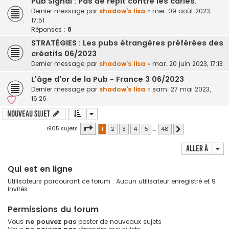
Pub Signal : Pas de répit contre les caries.
Dernier message par
shadow's lisa
«
mer. 09 août 2023,
17:51
Réponses :
8
STRATÉGIES : Les pubs étrangères préférées des
créatifs 06/2023
Dernier message par
shadow's lisa
«
mar. 20 juin 2023, 17:13
L'âge d'or de la Pub - France 3 06/2023
Dernier message par
shadow's lisa
«
sam. 27 mai 2023,
16:26
Nouveau sujet
Page
1
sur
48
1905 sujets
1
2
3
4
5
…
48
Suivante
Aller à
Qui est en ligne
Utilisateurs parcourant ce forum : Aucun utilisateur enregistré et 9
invités
Permissions du forum
Vous
ne pouvez pas
poster de nouveaux sujets