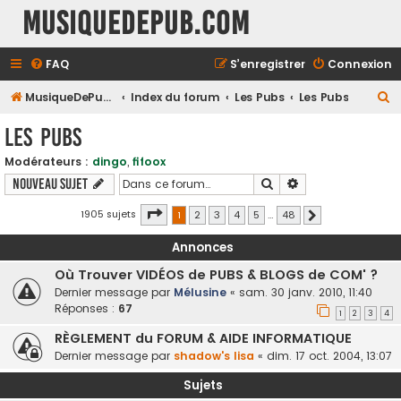
MusiqueDePub.com
FAQ
S’enregistrer
Connexion
R
MusiqueDePub.com
Index du forum
Les Pubs
Les Pubs
e
Les Pubs
c
Modérateurs :
dingo
,
fifoox
h
Rechercher
Recherche avancé
Nouveau sujet
e
r
Page
1
sur
48
1905 sujets
1
2
3
4
5
…
48
Suivante
c
Annonces
h
Où Trouver VIDÉOS de PUBS & BLOGS de COM' ?
e
Dernier message par
Mélusine
«
sam. 30 janv. 2010, 11:40
r
Réponses :
67
1
2
3
4
RÈGLEMENT du FORUM & AIDE INFORMATIQUE
Dernier message par
shadow's lisa
«
dim. 17 oct. 2004, 13:07
Sujets