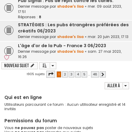
Pub Signal : Pas de répit contre les caries.
Dernier message par
shadow's lisa
«
mer. 09 août 2023,
17:51
Réponses :
8
STRATÉGIES : Les pubs étrangères préférées des
créatifs 06/2023
Dernier message par
shadow's lisa
«
mar. 20 juin 2023, 17:13
L'âge d'or de la Pub - France 3 06/2023
Dernier message par
shadow's lisa
«
sam. 27 mai 2023,
16:26
Nouveau sujet
Page
1
sur
48
1905 sujets
1
2
3
4
5
…
48
Suivante
Aller à
Qui est en ligne
Utilisateurs parcourant ce forum : Aucun utilisateur enregistré et 14
invités
Permissions du forum
Vous
ne pouvez pas
poster de nouveaux sujets