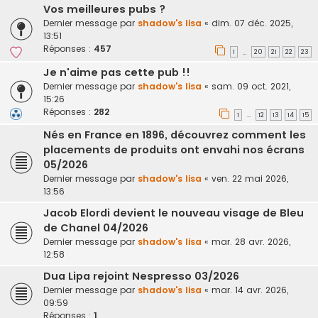
Vos meilleures pubs ?
Dernier message par
shadow's lisa
«
dim. 07 déc. 2025,
13:51
Réponses :
457
1
20
21
22
23
…
Je n'aime pas cette pub !!
Dernier message par
shadow's lisa
«
sam. 09 oct. 2021,
15:26
Réponses :
282
1
12
13
14
15
…
Nés en France en 1896, découvrez comment les
placements de produits ont envahi nos écrans
05/2026
Dernier message par
shadow's lisa
«
ven. 22 mai 2026,
13:56
Jacob Elordi devient le nouveau visage de Bleu
de Chanel 04/2026
Dernier message par
shadow's lisa
«
mar. 28 avr. 2026,
12:58
Dua Lipa rejoint Nespresso 03/2026
Dernier message par
shadow's lisa
«
mar. 14 avr. 2026,
09:59
Réponses :
1