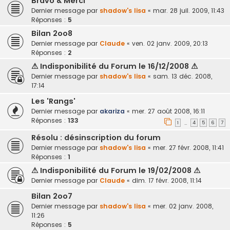
Bravo & Merci
Dernier message par
shadow's lisa
«
mar. 28 juil. 2009, 11:43
Réponses :
5
Bilan 2oo8
Dernier message par
Claude
«
ven. 02 janv. 2009, 20:13
Réponses :
2
⚠ Indisponibilité du Forum le 16/12/2008 ⚠
Dernier message par
shadow's lisa
«
sam. 13 déc. 2008,
17:14
Les 'Rangs'
Dernier message par
akariza
«
mer. 27 août 2008, 16:11
Réponses :
133
1
4
5
6
7
…
Résolu : désinscription du forum
Dernier message par
shadow's lisa
«
mer. 27 févr. 2008, 11:41
Réponses :
1
⚠ Indisponibilité du Forum le 19/02/2008 ⚠
Dernier message par
Claude
«
dim. 17 févr. 2008, 11:14
Bilan 2oo7
Dernier message par
shadow's lisa
«
mer. 02 janv. 2008,
11:26
Réponses :
5