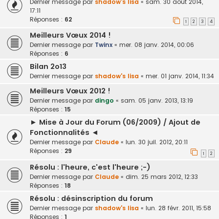
Dernier message par
shadow's lisa
«
sam. 30 août 2014,
17:11
Réponses :
62
1
2
3
4
Meilleurs Vœux 2014 !
Dernier message par
Twinx
«
mer. 08 janv. 2014, 00:06
Réponses :
6
Bilan 2o13
Dernier message par
shadow's lisa
«
mer. 01 janv. 2014, 11:34
Meilleurs Vœux 2012 !
Dernier message par
dingo
«
sam. 05 janv. 2013, 13:19
Réponses :
15
► Mise à Jour du Forum (06/2009) / Ajout de
Fonctionnalités ◄
Dernier message par
Claude
«
lun. 30 juil. 2012, 20:11
Réponses :
29
1
2
Résolu : l'heure, c'est l'heure ;-)
Dernier message par
Claude
«
dim. 25 mars 2012, 12:33
Réponses :
18
Résolu : désinscription du forum
Dernier message par
shadow's lisa
«
lun. 28 févr. 2011, 15:58
Réponses :
1