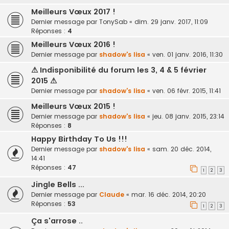
Meilleurs Vœux 2017 !
Dernier message par
TonySab
«
dim. 29 janv. 2017, 11:09
Réponses :
4
Meilleurs Vœux 2016 !
Dernier message par
shadow's lisa
«
ven. 01 janv. 2016, 11:30
⚠ Indisponibilité du forum les 3, 4 & 5 février
2015 ⚠
Dernier message par
shadow's lisa
«
ven. 06 févr. 2015, 11:41
Meilleurs Vœux 2015 !
Dernier message par
shadow's lisa
«
jeu. 08 janv. 2015, 23:14
Réponses :
8
Happy Birthday To Us !!!
Dernier message par
shadow's lisa
«
sam. 20 déc. 2014,
14:41
Réponses :
47
1
2
3
Jingle Bells ...
Dernier message par
Claude
«
mar. 16 déc. 2014, 20:20
Réponses :
53
1
2
3
Ça s'arrose ..