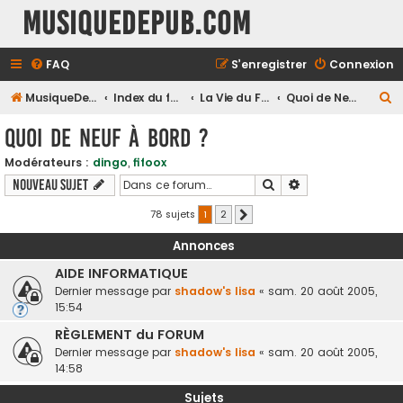
MusiqueDePub.com
FAQ
S’enregistrer
Connexion
R
MusiqueDePub.com
Index du forum
La Vie du Forum
Quoi de Neuf à Bord ?
e
Quoi de Neuf à Bord ?
c
Modérateurs :
dingo
,
fifoox
h
Rechercher
Recherche avancé
Nouveau sujet
e
r
78 sujets
1
2
Suivante
c
Annonces
h
AIDE INFORMATIQUE
e
Dernier message par
shadow's lisa
«
sam. 20 août 2005,
r
15:54
RÈGLEMENT du FORUM
Dernier message par
shadow's lisa
«
sam. 20 août 2005,
14:58
Sujets