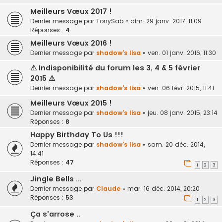
Meilleurs Vœux 2017 !
Dernier message par
TonySab
«
dim. 29 janv. 2017, 11:09
Réponses :
4
Meilleurs Vœux 2016 !
Dernier message par
shadow's lisa
«
ven. 01 janv. 2016, 11:30
⚠ Indisponibilité du forum les 3, 4 & 5 février
2015 ⚠
Dernier message par
shadow's lisa
«
ven. 06 févr. 2015, 11:41
Meilleurs Vœux 2015 !
Dernier message par
shadow's lisa
«
jeu. 08 janv. 2015, 23:14
Réponses :
8
Happy Birthday To Us !!!
Dernier message par
shadow's lisa
«
sam. 20 déc. 2014,
14:41
Réponses :
47
1
2
3
Jingle Bells ...
Dernier message par
Claude
«
mar. 16 déc. 2014, 20:20
Réponses :
53
1
2
3
Ça s'arrose ..