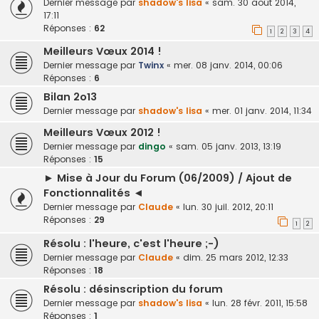
Dernier message par
shadow's lisa
«
sam. 30 août 2014,
17:11
Réponses :
62
1
2
3
4
Meilleurs Vœux 2014 !
Dernier message par
Twinx
«
mer. 08 janv. 2014, 00:06
Réponses :
6
Bilan 2o13
Dernier message par
shadow's lisa
«
mer. 01 janv. 2014, 11:34
Meilleurs Vœux 2012 !
Dernier message par
dingo
«
sam. 05 janv. 2013, 13:19
Réponses :
15
► Mise à Jour du Forum (06/2009) / Ajout de
Fonctionnalités ◄
Dernier message par
Claude
«
lun. 30 juil. 2012, 20:11
Réponses :
29
1
2
Résolu : l'heure, c'est l'heure ;-)
Dernier message par
Claude
«
dim. 25 mars 2012, 12:33
Réponses :
18
Résolu : désinscription du forum
Dernier message par
shadow's lisa
«
lun. 28 févr. 2011, 15:58
Réponses :
1