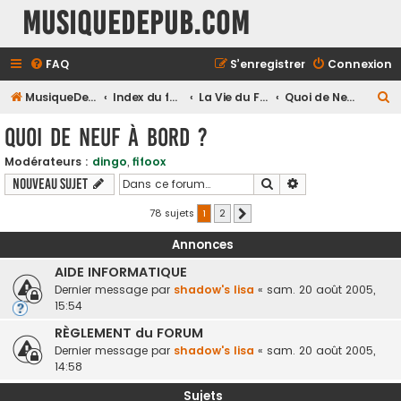
MusiqueDePub.com
FAQ
S’enregistrer
Connexion
R
MusiqueDePub.com
Index du forum
La Vie du Forum
Quoi de Neuf à Bord ?
e
Quoi de Neuf à Bord ?
c
Modérateurs :
dingo
,
fifoox
h
Rechercher
Recherche avancé
Nouveau sujet
e
r
78 sujets
1
2
Suivante
c
Annonces
h
AIDE INFORMATIQUE
e
Dernier message par
shadow's lisa
«
sam. 20 août 2005,
r
15:54
RÈGLEMENT du FORUM
Dernier message par
shadow's lisa
«
sam. 20 août 2005,
14:58
Sujets