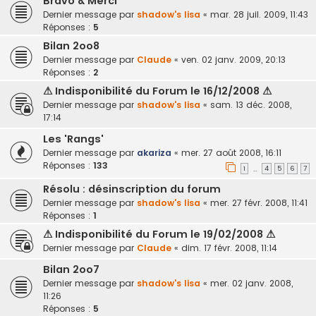
Bravo & Merci
Dernier message par
shadow's lisa
«
mar. 28 juil. 2009, 11:43
Réponses :
5
Bilan 2oo8
Dernier message par
Claude
«
ven. 02 janv. 2009, 20:13
Réponses :
2
⚠ Indisponibilité du Forum le 16/12/2008 ⚠
Dernier message par
shadow's lisa
«
sam. 13 déc. 2008,
17:14
Les 'Rangs'
Dernier message par
akariza
«
mer. 27 août 2008, 16:11
Réponses :
133
1
4
5
6
7
…
Résolu : désinscription du forum
Dernier message par
shadow's lisa
«
mer. 27 févr. 2008, 11:41
Réponses :
1
⚠ Indisponibilité du Forum le 19/02/2008 ⚠
Dernier message par
Claude
«
dim. 17 févr. 2008, 11:14
Bilan 2oo7
Dernier message par
shadow's lisa
«
mer. 02 janv. 2008,
11:26
Réponses :
5