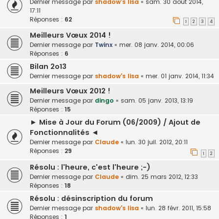
Dernier message par
shadow's lisa
«
sam. 30 août 2014,
17:11
Réponses :
62
1
2
3
4
Meilleurs Vœux 2014 !
Dernier message par
Twinx
«
mer. 08 janv. 2014, 00:06
Réponses :
6
Bilan 2o13
Dernier message par
shadow's lisa
«
mer. 01 janv. 2014, 11:34
Meilleurs Vœux 2012 !
Dernier message par
dingo
«
sam. 05 janv. 2013, 13:19
Réponses :
15
► Mise à Jour du Forum (06/2009) / Ajout de
Fonctionnalités ◄
Dernier message par
Claude
«
lun. 30 juil. 2012, 20:11
Réponses :
29
1
2
Résolu : l'heure, c'est l'heure ;-)
Dernier message par
Claude
«
dim. 25 mars 2012, 12:33
Réponses :
18
Résolu : désinscription du forum
Dernier message par
shadow's lisa
«
lun. 28 févr. 2011, 15:58
Réponses :
1