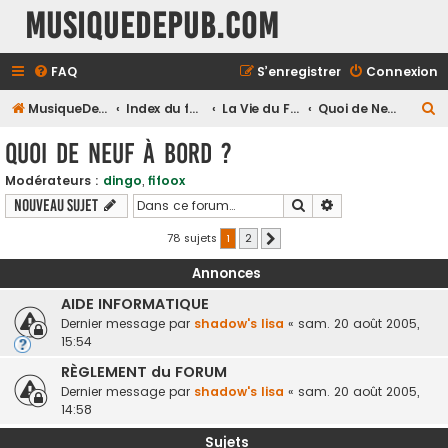
MusiqueDePub.com
FAQ
S’enregistrer
Connexion
R
MusiqueDePub.com
Index du forum
La Vie du Forum
Quoi de Neuf à Bord ?
e
Quoi de Neuf à Bord ?
c
Modérateurs :
dingo
,
fifoox
h
Rechercher
Recherche avancé
Nouveau sujet
e
r
78 sujets
1
2
Suivante
c
Annonces
h
AIDE INFORMATIQUE
e
Dernier message par
shadow's lisa
«
sam. 20 août 2005,
r
15:54
RÈGLEMENT du FORUM
Dernier message par
shadow's lisa
«
sam. 20 août 2005,
14:58
Sujets