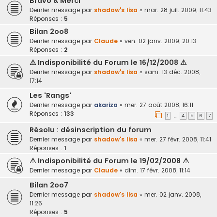
Bravo & Merci
Dernier message par
shadow's lisa
«
mar. 28 juil. 2009, 11:43
Réponses :
5
Bilan 2oo8
Dernier message par
Claude
«
ven. 02 janv. 2009, 20:13
Réponses :
2
⚠ Indisponibilité du Forum le 16/12/2008 ⚠
Dernier message par
shadow's lisa
«
sam. 13 déc. 2008,
17:14
Les 'Rangs'
Dernier message par
akariza
«
mer. 27 août 2008, 16:11
Réponses :
133
1
4
5
6
7
…
Résolu : désinscription du forum
Dernier message par
shadow's lisa
«
mer. 27 févr. 2008, 11:41
Réponses :
1
⚠ Indisponibilité du Forum le 19/02/2008 ⚠
Dernier message par
Claude
«
dim. 17 févr. 2008, 11:14
Bilan 2oo7
Dernier message par
shadow's lisa
«
mer. 02 janv. 2008,
11:26
Réponses :
5