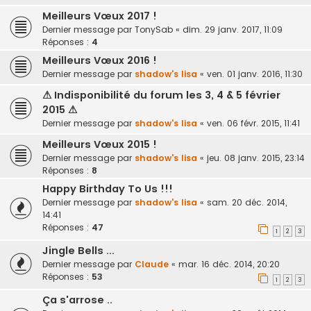
Meilleurs Vœux 2017 !
Dernier message par
TonySab
«
dim. 29 janv. 2017, 11:09
Réponses :
4
Meilleurs Vœux 2016 !
Dernier message par
shadow's lisa
«
ven. 01 janv. 2016, 11:30
⚠ Indisponibilité du forum les 3, 4 & 5 février
2015 ⚠
Dernier message par
shadow's lisa
«
ven. 06 févr. 2015, 11:41
Meilleurs Vœux 2015 !
Dernier message par
shadow's lisa
«
jeu. 08 janv. 2015, 23:14
Réponses :
8
Happy Birthday To Us !!!
Dernier message par
shadow's lisa
«
sam. 20 déc. 2014,
14:41
Réponses :
47
1
2
3
Jingle Bells ...
Dernier message par
Claude
«
mar. 16 déc. 2014, 20:20
Réponses :
53
1
2
3
Ça s'arrose ..