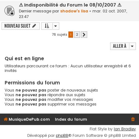
⚠ Indisponibilité du Forum le 08/10/2007 ⚠
Dernier message par
shadow's lisa
«
mar. 02 oct. 2007,
23:47
Nouveau sujet
78 sujets
1
2
Suivante
Aller à
Qui est en ligne
Utilisateurs parcourant ce forum : Aucun utilisateur enregistré et 6
invités
Permissions du forum
Vous
ne pouvez pas
poster de nouveaux sujets
Vous
ne pouvez pas
répondre aux sujets
Vous
ne pouvez pas
modifier vos messages
Vous
ne pouvez pas
supprimer vos messages
MusiqueDePub.com
Index du forum
Flat Style by
Ian Bradley
Développé par
phpBB
® Forum Software © phpBB Limited