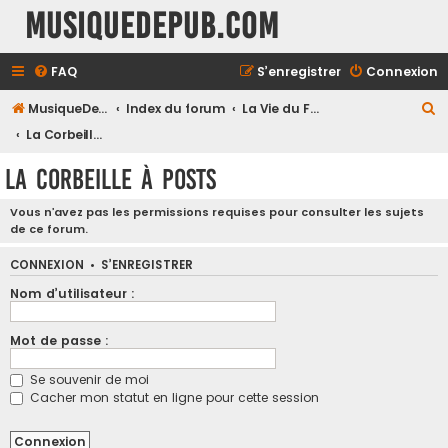
MusiqueDePub.com
FAQ
S’enregistrer
Connexion
R
MusiqueDePub.com
Index du forum
La Vie du Forum
e
La Corbeille à Posts
c
La Corbeille à Posts
h
e
Vous n’avez pas les permissions requises pour consulter les sujets
de ce forum.
r
c
CONNEXION
•
S’ENREGISTRER
h
Nom d’utilisateur :
e
Mot de passe :
r
Se souvenir de moi
Cacher mon statut en ligne pour cette session