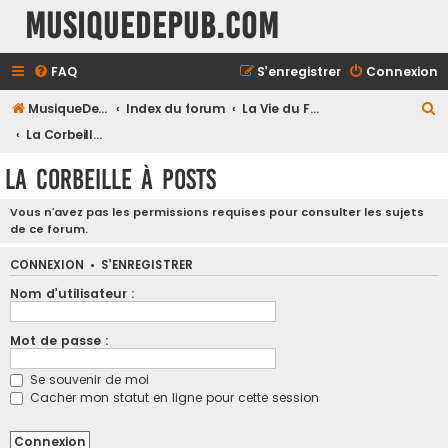
MusiqueDePub.com
FAQ
S’enregistrer
Connexion
R
MusiqueDePub.com
Index du forum
La Vie du Forum
e
La Corbeille à Posts
c
La Corbeille à Posts
h
e
Vous n’avez pas les permissions requises pour consulter les sujets
de ce forum.
r
c
CONNEXION
•
S’ENREGISTRER
h
Nom d’utilisateur :
e
Mot de passe :
r
Se souvenir de moi
Cacher mon statut en ligne pour cette session