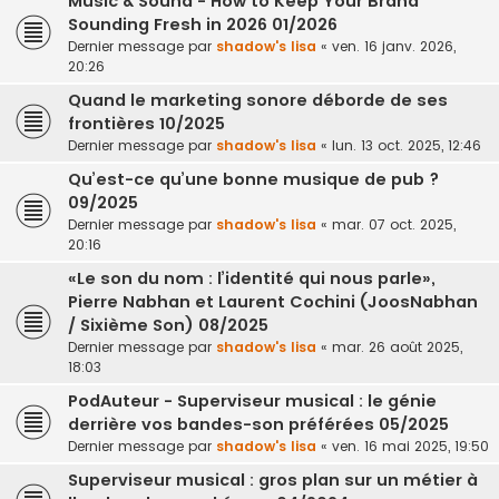
Music & Sound - How to Keep Your Brand
Sounding Fresh in 2026 01/2026
Dernier message par
shadow's lisa
«
ven. 16 janv. 2026,
20:26
Quand le marketing sonore déborde de ses
frontières 10/2025
Dernier message par
shadow's lisa
«
lun. 13 oct. 2025, 12:46
Qu’est-ce qu’une bonne musique de pub ?
09/2025
Dernier message par
shadow's lisa
«
mar. 07 oct. 2025,
20:16
«Le son du nom : l’identité qui nous parle»,
Pierre Nabhan et Laurent Cochini (JoosNabhan
/ Sixième Son) 08/2025
Dernier message par
shadow's lisa
«
mar. 26 août 2025,
18:03
PodAuteur - Superviseur musical : le génie
derrière vos bandes-son préférées 05/2025
Dernier message par
shadow's lisa
«
ven. 16 mai 2025, 19:50
Superviseur musical : gros plan sur un métier à