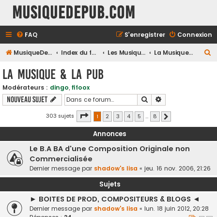
MusiqueDePub.com
FAQ
S’enregistrer
Connexion
R
MusiqueDePub.com
Index du forum
Les Musiques De Pubs
La Musique & la Pub
e
La Musique & la Pub
c
Modérateurs :
dingo
,
fifoox
h
Rechercher
Recherche avancé
Nouveau sujet
e
r
Page
1
sur
8
303 sujets
1
2
3
4
5
…
8
Suivante
c
Annonces
h
Le B.A BA d'une Composition Originale non
e
Commercialisée
r
Dernier message par
shadow's lisa
«
jeu. 16 nov. 2006, 21:26
Sujets
► BOITES DE PROD, COMPOSITEURS & BLOGS ◄
Dernier message par
shadow's lisa
«
lun. 18 juin 2012, 20:28