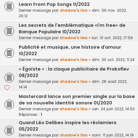
Learn From Pop Songs 11/2022
Dernier message par
shadow's lisa
«
dim. 06 nov. 2022,
20:12
Les secrets de l'emblématique «I’m free» de
Banque Populaire 10/2022
Dernier message par
shadow's lisa
«
lun. 31 oct. 2022, 17:59
Publicité et musique, une histoire d’amour
10/2022
Dernier message par
shadow's lisa
«
dim. 30 oct. 2022, 11:24
« Égoïste » : la claque publicitaire de Prokofiev
08/2022
Dernier message par
shadow's lisa
«
dim. 28 août 2022,
14:14
Mastercard lance son premier single sur la base
de sa nouvelle identité sonore 01/2020
Dernier message par
shadow's lisa
«
ven. 24 juin 2022, 14:53
Réponses :
1
Quand Léo Delibes inspire les réclamiers
05/2022
Dernier message par
shadow's lisa
«
sam. 11 juin 2022, 14:19