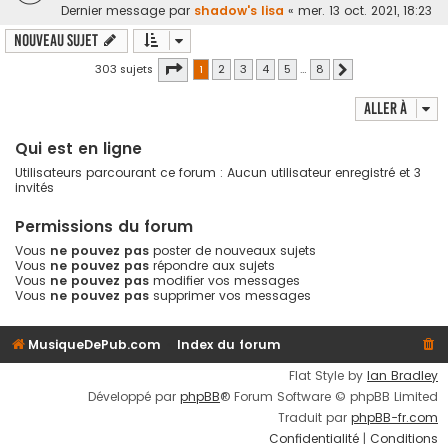
Dernier message par
shadow's lisa
«
mer. 13 oct. 2021, 18:23
Nouveau sujet
Page
1
sur
8
303 sujets
1
2
3
4
5
…
8
Suivante
Aller à
Qui est en ligne
Utilisateurs parcourant ce forum : Aucun utilisateur enregistré et 3
invités
Permissions du forum
Vous
ne pouvez pas
poster de nouveaux sujets
Vous
ne pouvez pas
répondre aux sujets
Vous
ne pouvez pas
modifier vos messages
Vous
ne pouvez pas
supprimer vos messages
MusiqueDePub.com
Index du forum
Flat Style by
Ian Bradley
Développé par
phpBB
® Forum Software © phpBB Limited
Traduit par
phpBB-fr.com
Confidentialité
|
Conditions