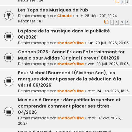
Réponses :
24
1
2
Les Tops des Musiques de Pub
Dernier message par
Claude
«
mer. 28 déc. 2011, 19:24
Réponses :
61
1
2
3
4
La place de la musique dans la publicité
06/2026
Dernier message par
shadow's lisa
«
lun. 20 juil. 2026, 20:05
Cannes 2026 : Grand Prix en Entertainment for
Music pour Adidas 'Original Forever' 06/2026
Dernier message par
shadow's lisa
«
ven. 03 juil. 2026, 16:08
Pour Michaël Boumendil (Sixième Son), les
marques doivent passer de la séduction à la
vérité 06/2026
Dernier message par
shadow's lisa
«
mer. 24 juin 2026, 18:16
Musique à l’image : démystifier la synchro et
comprendre comment placer ses titres
04/2026
Dernier message par
shadow's lisa
«
mar. 07 avr. 2026,
20:27