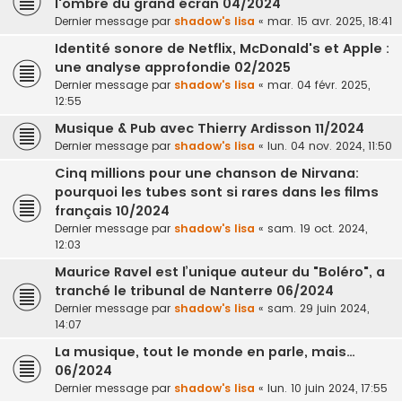
l'ombre du grand écran 04/2024
Dernier message par
shadow's lisa
«
mar. 15 avr. 2025, 18:41
Identité sonore de Netflix, McDonald's et Apple :
une analyse approfondie 02/2025
Dernier message par
shadow's lisa
«
mar. 04 févr. 2025,
12:55
Musique & Pub avec Thierry Ardisson 11/2024
Dernier message par
shadow's lisa
«
lun. 04 nov. 2024, 11:50
Cinq millions pour une chanson de Nirvana:
pourquoi les tubes sont si rares dans les films
français 10/2024
Dernier message par
shadow's lisa
«
sam. 19 oct. 2024,
12:03
Maurice Ravel est l’unique auteur du "Boléro", a
tranché le tribunal de Nanterre 06/2024
Dernier message par
shadow's lisa
«
sam. 29 juin 2024,
14:07
La musique, tout le monde en parle, mais…
06/2024
Dernier message par
shadow's lisa
«
lun. 10 juin 2024, 17:55