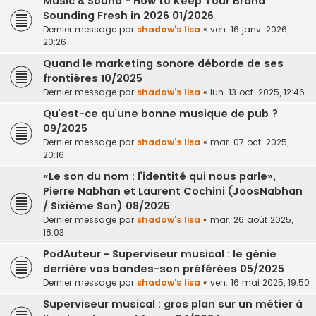
Music & Sound - How to Keep Your Brand
Sounding Fresh in 2026 01/2026
Dernier message par
shadow's lisa
«
ven. 16 janv. 2026,
20:26
Quand le marketing sonore déborde de ses
frontières 10/2025
Dernier message par
shadow's lisa
«
lun. 13 oct. 2025, 12:46
Qu’est-ce qu’une bonne musique de pub ?
09/2025
Dernier message par
shadow's lisa
«
mar. 07 oct. 2025,
20:16
«Le son du nom : l’identité qui nous parle»,
Pierre Nabhan et Laurent Cochini (JoosNabhan
/ Sixième Son) 08/2025
Dernier message par
shadow's lisa
«
mar. 26 août 2025,
18:03
PodAuteur - Superviseur musical : le génie
derrière vos bandes-son préférées 05/2025
Dernier message par
shadow's lisa
«
ven. 16 mai 2025, 19:50
Superviseur musical : gros plan sur un métier à