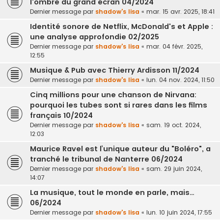
l'ombre du grand écran 04/2024
Dernier message par
shadow's lisa
«
mar. 15 avr. 2025, 18:41
Identité sonore de Netflix, McDonald's et Apple :
une analyse approfondie 02/2025
Dernier message par
shadow's lisa
«
mar. 04 févr. 2025,
12:55
Musique & Pub avec Thierry Ardisson 11/2024
Dernier message par
shadow's lisa
«
lun. 04 nov. 2024, 11:50
Cinq millions pour une chanson de Nirvana:
pourquoi les tubes sont si rares dans les films
français 10/2024
Dernier message par
shadow's lisa
«
sam. 19 oct. 2024,
12:03
Maurice Ravel est l’unique auteur du "Boléro", a
tranché le tribunal de Nanterre 06/2024
Dernier message par
shadow's lisa
«
sam. 29 juin 2024,
14:07
La musique, tout le monde en parle, mais…
06/2024
Dernier message par
shadow's lisa
«
lun. 10 juin 2024, 17:55