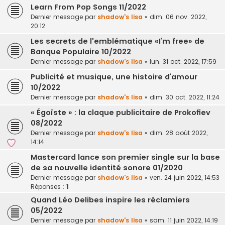
Learn From Pop Songs 11/2022
Dernier message par
shadow's lisa
«
dim. 06 nov. 2022,
20:12
Les secrets de l'emblématique «I’m free» de
Banque Populaire 10/2022
Dernier message par
shadow's lisa
«
lun. 31 oct. 2022, 17:59
Publicité et musique, une histoire d’amour
10/2022
Dernier message par
shadow's lisa
«
dim. 30 oct. 2022, 11:24
« Égoïste » : la claque publicitaire de Prokofiev
08/2022
Dernier message par
shadow's lisa
«
dim. 28 août 2022,
14:14
Mastercard lance son premier single sur la base
de sa nouvelle identité sonore 01/2020
Dernier message par
shadow's lisa
«
ven. 24 juin 2022, 14:53
Réponses :
1
Quand Léo Delibes inspire les réclamiers
05/2022
Dernier message par
shadow's lisa
«
sam. 11 juin 2022, 14:19