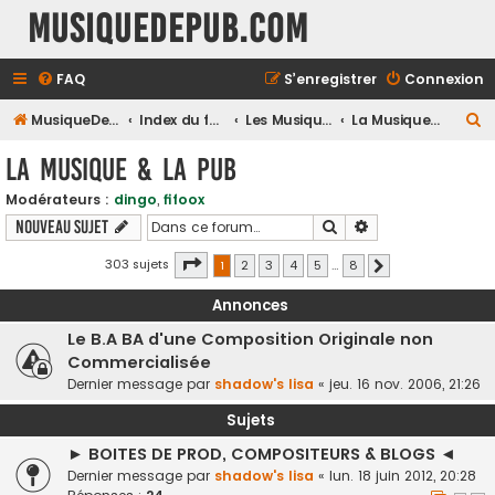
MusiqueDePub.com
FAQ
S’enregistrer
Connexion
R
MusiqueDePub.com
Index du forum
Les Musiques De Pubs
La Musique & la Pub
e
La Musique & la Pub
c
Modérateurs :
dingo
,
fifoox
h
Rechercher
Recherche avancé
Nouveau sujet
e
r
Page
1
sur
8
303 sujets
1
2
3
4
5
…
8
Suivante
c
Annonces
h
Le B.A BA d'une Composition Originale non
e
Commercialisée
r
Dernier message par
shadow's lisa
«
jeu. 16 nov. 2006, 21:26
Sujets
► BOITES DE PROD, COMPOSITEURS & BLOGS ◄
Dernier message par
shadow's lisa
«
lun. 18 juin 2012, 20:28