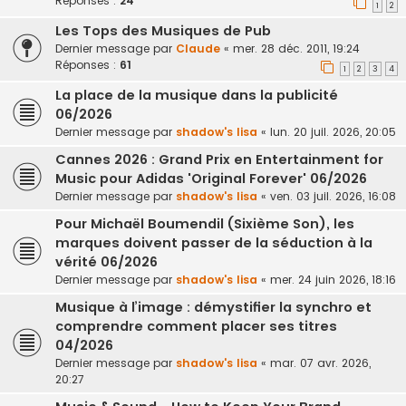
Réponses :
24
1
2
Les Tops des Musiques de Pub
Dernier message par
Claude
«
mer. 28 déc. 2011, 19:24
Réponses :
61
1
2
3
4
La place de la musique dans la publicité
06/2026
Dernier message par
shadow's lisa
«
lun. 20 juil. 2026, 20:05
Cannes 2026 : Grand Prix en Entertainment for
Music pour Adidas 'Original Forever' 06/2026
Dernier message par
shadow's lisa
«
ven. 03 juil. 2026, 16:08
Pour Michaël Boumendil (Sixième Son), les
marques doivent passer de la séduction à la
vérité 06/2026
Dernier message par
shadow's lisa
«
mer. 24 juin 2026, 18:16
Musique à l’image : démystifier la synchro et
comprendre comment placer ses titres
04/2026
Dernier message par
shadow's lisa
«
mar. 07 avr. 2026,
20:27