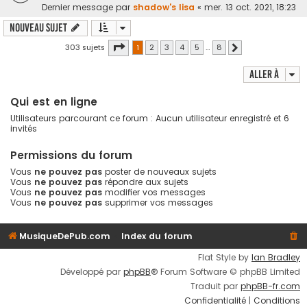
Dernier message par
shadow's lisa
«
mer. 13 oct. 2021, 18:23
Nouveau sujet
Page
1
sur
8
303 sujets
1
2
3
4
5
…
8
Suivante
Aller à
Qui est en ligne
Utilisateurs parcourant ce forum : Aucun utilisateur enregistré et 6
invités
Permissions du forum
Vous
ne pouvez pas
poster de nouveaux sujets
Vous
ne pouvez pas
répondre aux sujets
Vous
ne pouvez pas
modifier vos messages
Vous
ne pouvez pas
supprimer vos messages
MusiqueDePub.com
Index du forum
Flat Style by
Ian Bradley
Développé par
phpBB
® Forum Software © phpBB Limited
Traduit par
phpBB-fr.com
Confidentialité
|
Conditions