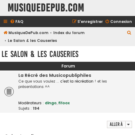
MusiqueDePub.com
FAQ
S’enregistrer
Connexion
R
MusiqueDePub.com
Index du forum
e
Le Salon & les Causeries
c
Le Salon & les Causeries
h
e
Forum
r
La Récré des Musicopubliphiles
c
Ce que vous voulez ...
c'est la récréation
! et les
présentations ^^
h
e
Modérateurs :
dingo
,
fifoox
r
Sujets :
194
Aller à