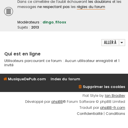
Dans ce cimetière de l'oubli échoueront
les doublons
et les
messages
ne respectant pas
les
règles du forum
Modérateurs :
dingo
,
fifoox
Sujets :
2013
Aller à
Qui est en ligne
Utilisateurs parcourant ce forum : Aucun utilisateur enregistré et 1
invité
MusiqueDePub.com
Index du forum
Supprimer les cookies
Flat Style by
Ian Bradley
Développé par
phpBB
® Forum Software © phpBB Limited
Traduit par
phpBB-fr.com
Confidentialité
|
Conditions