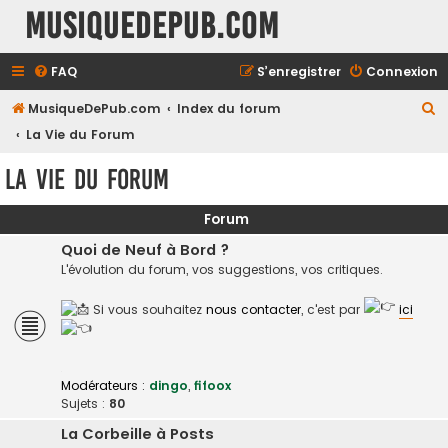
MusiqueDePub.com
FAQ
S’enregistrer
Connexion
R
MusiqueDePub.com
Index du forum
e
La Vie du Forum
c
La Vie du Forum
h
e
Forum
r
Quoi de Neuf à Bord ?
c
L'évolution du forum, vos suggestions, vos critiques.
h
Si vous souhaitez
nous contacter
, c'est par
ici
e
r
Modérateurs :
dingo
,
fifoox
Sujets :
80
La Corbeille à Posts