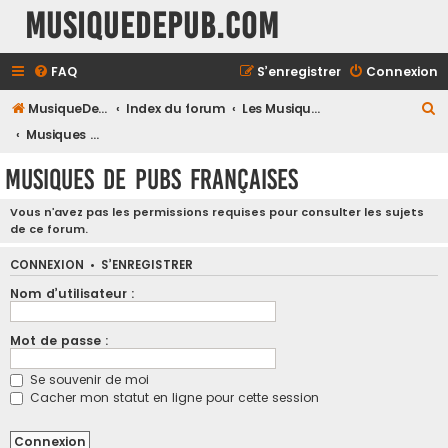
MusiqueDePub.com
FAQ
S’enregistrer
Connexion
R
MusiqueDePub.com
Index du forum
Les Musiques De Pubs
e
Musiques de Pubs Françaises
c
Musiques de Pubs Françaises
h
e
Vous n’avez pas les permissions requises pour consulter les sujets
de ce forum.
r
c
CONNEXION
•
S’ENREGISTRER
h
Nom d’utilisateur :
e
Mot de passe :
r
Se souvenir de moi
Cacher mon statut en ligne pour cette session