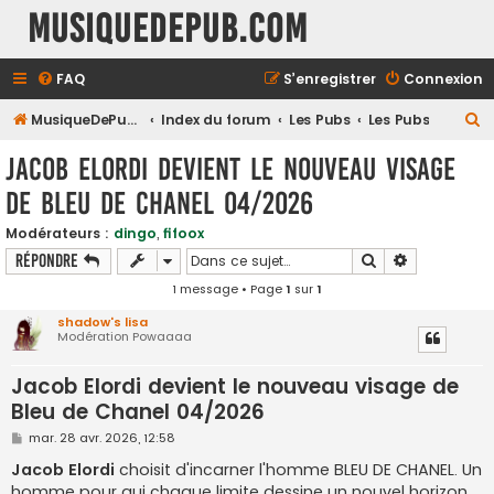
MusiqueDePub.com
FAQ
S’enregistrer
Connexion
R
MusiqueDePub.com
Index du forum
Les Pubs
Les Pubs
e
Jacob Elordi devient le nouveau visage
c
de Bleu de Chanel 04/2026
h
e
Modérateurs :
dingo
,
fifoox
Rechercher
Recherche a
Répondre
r
1 message • Page
1
sur
1
c
h
shadow's lisa
Modération Powaaaa
e
r
Jacob Elordi devient le nouveau visage de
Bleu de Chanel 04/2026
M
mar. 28 avr. 2026, 12:58
e
s
Jacob Elordi
choisit d'incarner l'homme BLEU DE CHANEL. Un
s
homme pour qui chaque limite dessine un nouvel horizon,