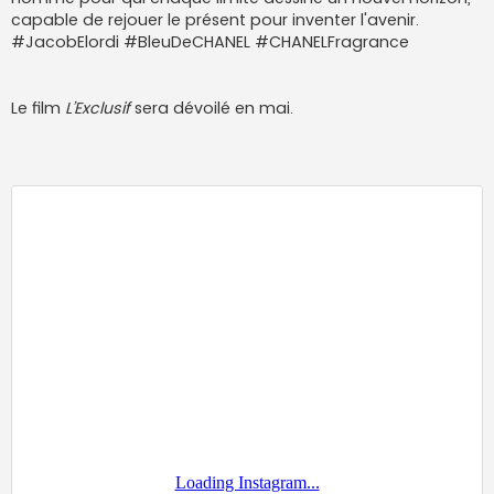
a
g
capable de rejouer le présent pour inventer l'avenir.
e
#JacobElordi #BleuDeCHANEL #CHANELFragrance
Le film
L’Exclusif
sera dévoilé en mai.