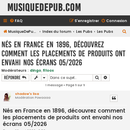
MusiqueDePub.com
FAQ
S’enregistrer
Connexion
R
MusiqueDePub.com
Index du forum
Les Pubs
Les Pubs
e
Nés en France en 1896, découvrez
c
comment les placements de produits ont
h
envahi nos écrans 05/2026
e
r
Modérateurs :
dingo
,
fifoox
c
Rechercher
Recherche a
Répondre
h
1 message • Page
1
sur
1
e
shadow's lisa
Modération Powaaaa
r
Nés en France en 1896, découvrez comment
les placements de produits ont envahi nos
écrans 05/2026