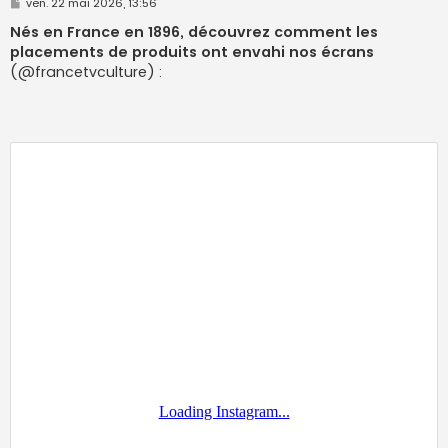
M
ven. 22 mai 2026, 13:56
e
s
Nés en France en 1896, découvrez comment les
s
placements de produits ont envahi nos écrans
a
g
(@francetvculture) :
e